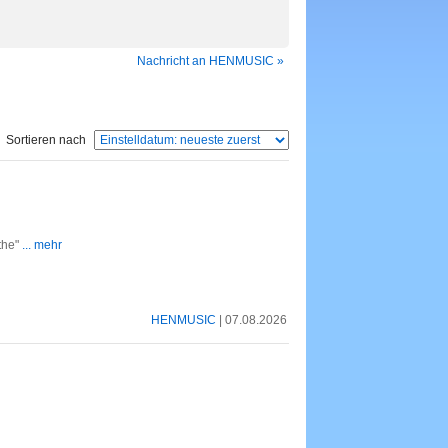
Nachricht an HENMUSIC »
Sortieren nach
the"
... mehr
HENMUSIC
| 07.08.2026