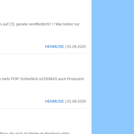
auf CD, gerade veröffentlicht ! ! ! War bisher nur
HENMUSIC
| 01.08.2026
s mehr POP! Schließlich ist EKIMAS auch Produzent
HENMUSIC
| 01.08.2026
ar, die mich im Winter im Berghain völlig