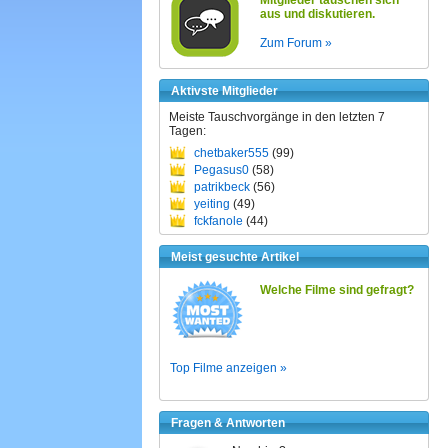
Mitglieder tauschen sich
aus und diskutieren.
Zum Forum »
Aktivste Mitglieder
Meiste Tauschvorgänge in den letzten 7
Tagen:
chetbaker555
(99)
Pegasus0
(58)
patrikbeck
(56)
yeiting
(49)
fckfanole
(44)
Meist gesuchte Artikel
Welche Filme sind gefragt?
Top Filme anzeigen »
Fragen & Antworten