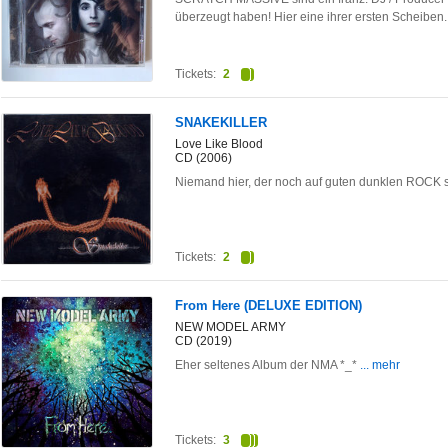
überzeugt haben! Hier eine ihrer ersten Scheiben. 
Tickets:
2
SNAKEKILLER
Love Like Blood
CD (2006)
Niemand hier, der noch auf guten dunklen ROCK s
Tickets:
2
From Here (DELUXE EDITION)
NEW MODEL ARMY
CD (2019)
Eher seltenes Album der NMA *_*
... mehr
Tickets:
3