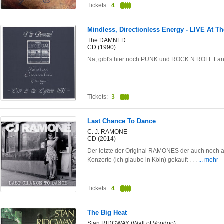
Tickets:
4
Mindless, Directionless Energy - LIVE At T
The DAMNED
CD (1990)
Na, gibt's hier noch PUNK und ROCK N ROLL Fa
Tickets:
3
Last Chance To Dance
C. J. RAMONE
CD (2014)
Der letzte der Original RAMONES der auch noch a
Konzerte (ich glaube in Köln) gekauft . . .
... mehr
Tickets:
4
The Big Heat
Stan RIDGWAY (Wall of Voodoo)