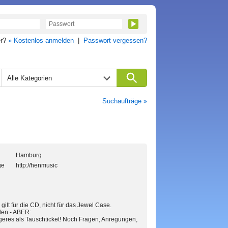
er?
» Kostenlos anmelden
|
Passwort vergessen?
Alle Kategorien
Suchaufträge »
Hamburg
ge
http://henmusic
ilt für die CD, nicht für das Jewel Case.
den - ABER:
eres als Tauschticket! Noch Fragen, Anregungen,