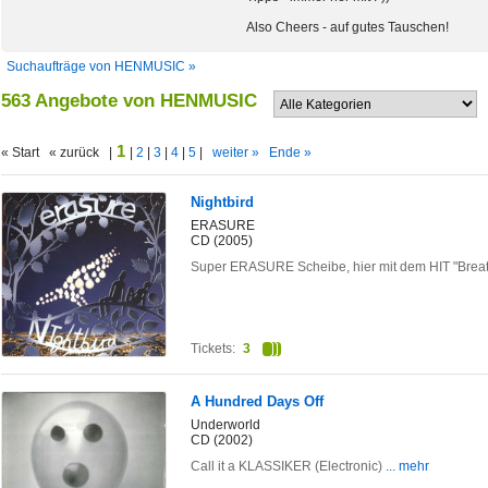
Also Cheers - auf gutes Tauschen!
Suchaufträge von HENMUSIC »
563 Angebote von HENMUSIC
1
« Start « zurück |
|
2
|
3
|
4
|
5
|
weiter »
Ende »
Nightbird
ERASURE
CD (2005)
Super ERASURE Scheibe, hier mit dem HIT "Brea
Tickets:
3
A Hundred Days Off
Underworld
CD (2002)
Call it a KLASSIKER (Electronic)
... mehr