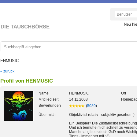
Neu hi
DIE TAUSCHBÖRSE
 HENMUSIC
« zurück
Profil von HENMUSIC
Name
HENMUSIC
Ort
Mitglied seit
14.11.2008
Homepa
Bewertungen
(
5080
)
Über mich
Objektiv ist relativ - subjektiv gesehen ;)
Ein Beispiel? Die Zustandsbeschreibung g
Und ich bemühe mich schnell zu versen
Manchmal gibt es doch GsD noch Wichtig
Tipps - immer her mit :-))