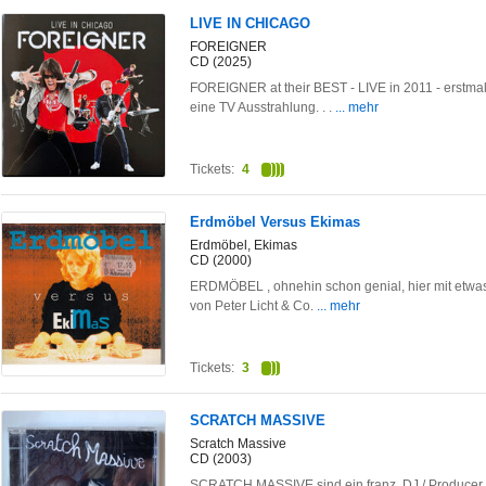
LIVE IN CHICAGO
FOREIGNER
CD (2025)
FOREIGNER at their BEST - LIVE in 2011 - erstmals 
eine TV Ausstrahlung. . .
... mehr
Tickets:
4
Erdmöbel Versus Ekimas
Erdmöbel, Ekimas
CD (2000)
ERDMÖBEL , ohnehin schon genial, hier mit etwa
von Peter Licht & Co.
... mehr
Tickets:
3
SCRATCH MASSIVE
Scratch Massive
CD (2003)
SCRATCH MASSIVE sind ein franz. DJ / Producer Pa