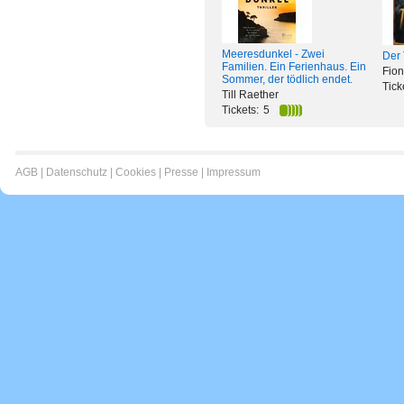
Meeresdunkel - Zwei
Der
Familien. Ein Ferienhaus. Ein
Fio
Sommer, der tödlich endet.
Tick
Till Raether
Tickets:
5
AGB
|
Datenschutz
|
Cookies
|
Presse
|
Impressum