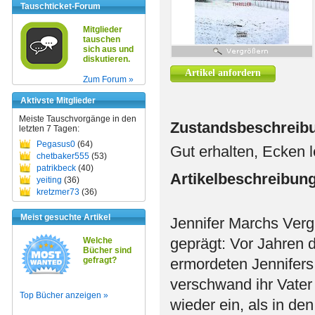
Tauschticket-Forum
Mitglieder
tauschen
sich aus und
diskutieren.
Artikel anfordern
Zum Forum »
Aktivste Mitglieder
Meiste Tauschvorgänge in den
Zustandsbeschreib
letzten 7 Tagen:
Pegasus0
(64)
Gut erhalten, Ecken l
chetbaker555
(53)
patrikbeck
(40)
Artikelbeschreibun
yeiting
(36)
kretzmer73
(36)
Meist gesuchte Artikel
Jennifer Marchs Ver
geprägt: Vor Jahren d
Welche
Bücher sind
gefragt?
ermordeten Jennifers 
verschwand ihr Vater 
Top Bücher anzeigen »
wieder ein, als in d