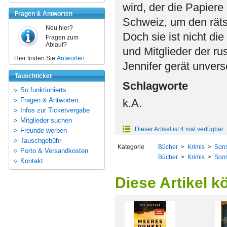
wird, der die Papiere 
Fragen & Antworten
Schweiz, um den räts
Neu hier?
Doch sie ist nicht die
Fragen zum
Ablauf?
und Mitglieder der ru
Hier finden Sie
Antworten
Jennifer gerät unvers
Tauschticket
Schlagworte
So funktionierts
Fragen & Antworten
k.A.
Infos zur Ticketvergabe
Mitglieder suchen
Dieser Artikel ist 4 mal verfügbar
Freunde werben
Tauschgebühr
Kategorie
Bücher
>
Krimis
>
Sons
Porto & Versandkosten
Bücher
>
Krimis
>
Sons
Kontakt
Diese Artikel k