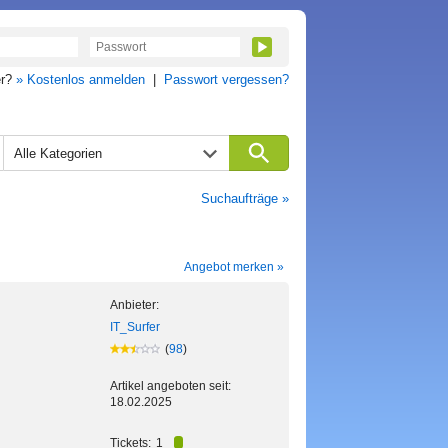
er?
» Kostenlos anmelden
|
Passwort vergessen?
Alle Kategorien
Suchaufträge »
Angebot merken »
Anbieter:
IT_Surfer
(
98
)
Artikel angeboten seit:
18.02.2025
Tickets:
1