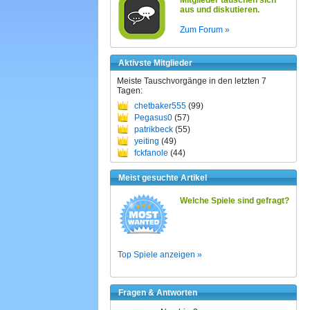
Mitglieder tauschen sich
aus und diskutieren.
Zum Forum »
Aktivste Mitglieder
Meiste Tauschvorgänge in den letzten 7
Tagen:
chetbaker555
(99)
Pegasus0
(57)
patrikbeck
(55)
yeiting
(49)
fckfanole
(44)
Meist gesuchte Artikel
Welche Spiele sind gefragt?
Top Spiele anzeigen »
Fragen & Antworten