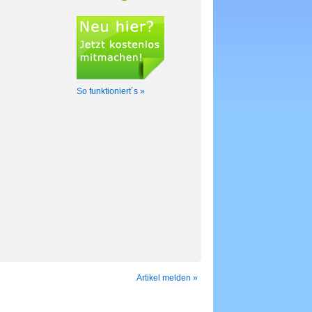
So funktioniert´s »
Artikel melden »