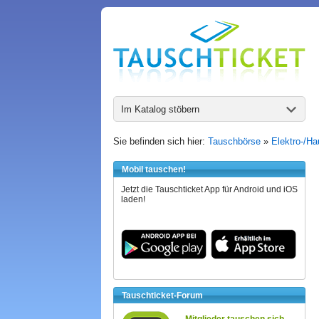
Im Katalog stöbern
Sie befinden sich hier:
Tauschbörse
»
Elektro-/Ha
Mobil tauschen!
Jetzt die Tauschticket App für Android und iOS
laden!
Tauschticket-Forum