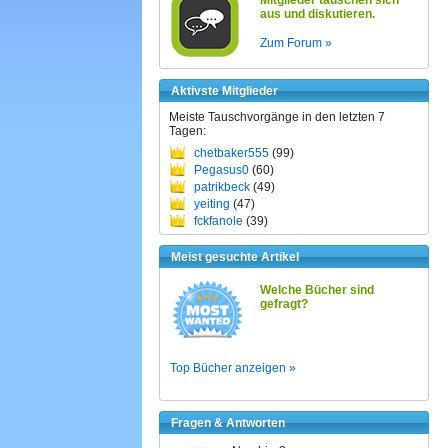
Mitglieder tauschen sich
aus und diskutieren.
Zum Forum »
Aktivste Mitglieder
Meiste Tauschvorgänge in den letzten 7
Tagen:
chetbaker555
(99)
Pegasus0
(60)
patrikbeck
(49)
yeiting
(47)
fckfanole
(39)
Meist gesuchte Artikel
Welche Bücher sind
gefragt?
Top Bücher anzeigen »
Fragen & Antworten