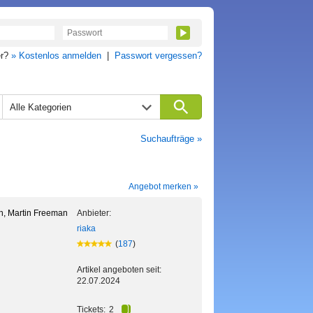
er?
» Kostenlos anmelden
|
Passwort vergessen?
Alle Kategorien
Suchaufträge »
Angebot merken »
h, Martin Freeman
Anbieter:
riaka
(
187
)
Artikel angeboten seit:
22.07.2024
Tickets:
2