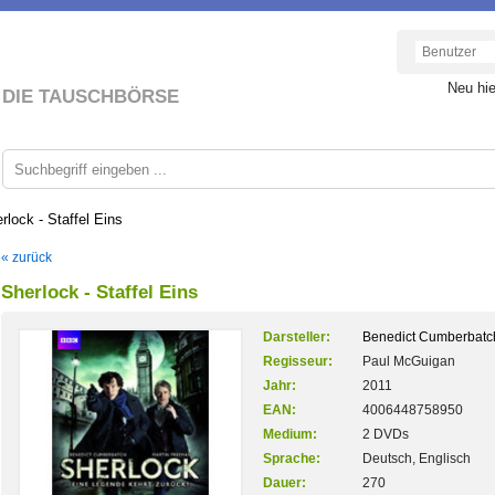
Neu hi
DIE TAUSCHBÖRSE
rlock - Staffel Eins
« zurück
Sherlock - Staffel Eins
Darsteller:
Benedict Cumberbatc
Regisseur:
Paul McGuigan
Jahr:
2011
EAN:
4006448758950
Medium:
2 DVDs
Sprache:
Deutsch, Englisch
Dauer:
270