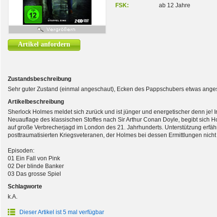
FSK:
ab 12 Jahre
Artikel anfordern
Zustandsbeschreibung
Sehr guter Zustand (einmal angeschaut), Ecken des Pappschubers etwas ange
Artikelbeschreibung
Sherlock Holmes meldet sich zurück und ist jünger und energetischer denn je! 
Neuauflage des klassischen Stoffes nach Sir Arthur Conan Doyle, begibt sich
auf große Verbrecherjagd im London des 21. Jahrhunderts. Unterstützung erfährt
posttraumatisierten Kriegsveteranen, der Holmes bei dessen Ermittlungen nicht 
Episoden:
01 Ein Fall von Pink
02 Der blinde Banker
03 Das grosse Spiel
Schlagworte
k.A.
Dieser Artikel ist 5 mal verfügbar