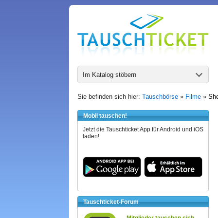
Im Katalog stöbern
Sie befinden sich hier:
Tauschbörse
»
Filme
»
She
Mobil tauschen!
Jetzt die Tauschticket App für Android und iOS
laden!
Tauschticket-Forum