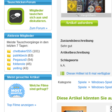
Tauschticket-Forum
Mitglieder
tauschen
sich aus und
diskutieren.
Artikel anfordern
Zum Forum »
Aktivste Mitglieder
Zustandsbeschreibung
Meiste Tauschvorgänge in den
letzten 7 Tagen:
Sehr gut
chetbaker555
(101)
Artikelbeschreibung
patrikbeck
(63)
Pegasus0
(54)
Schlagworte
fckfanole
(45)
k.A.
yeiting
(43)
Dieser Artikel ist 6 mal verfügbar
Meist gesuchte Artikel
Kategorie
Spiele
>
Windows-Spie
Welche Filme
Spiele
>
Windows-Spie
sind gefragt?
Diese Artikel könnten Sie a
Top Filme anzeigen »