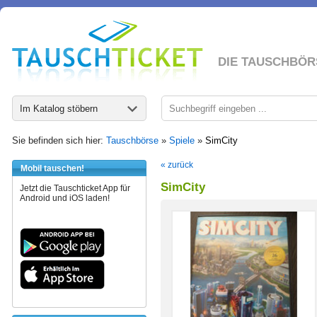
DIE TAUSCHBÖR
Im Katalog stöbern
Sie befinden sich hier:
Tauschbörse
»
Spiele
»
SimCity
« zurück
Mobil tauschen!
SimCity
Jetzt die Tauschticket App für
Android und iOS laden!