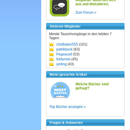
Mitglieder tauschen sich
aus und diskutieren.
Zum Forum »
Aktivste Mitglieder
Meiste Tauschvorgänge in den letzten 7
Tagen:
chetbaker555
(101)
patrikbeck
(63)
Pegasus0
(53)
fckfanole
(45)
yeiting
(43)
Meist gesuchte Artikel
Welche Bücher sind
gefragt?
Top Bücher anzeigen »
Fragen & Antworten