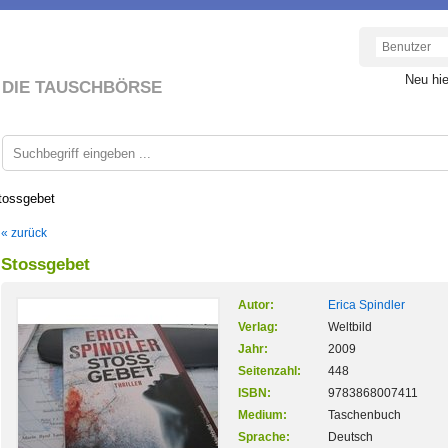
Neu hi
DIE TAUSCHBÖRSE
tossgebet
« zurück
Stossgebet
Autor:
Erica Spindler
Verlag:
Weltbild
Jahr:
2009
Seitenzahl:
448
ISBN:
9783868007411
Medium:
Taschenbuch
Sprache:
Deutsch