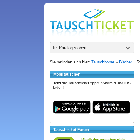
Im Katalog stöbern
Sie befinden sich hier:
Tauschbörse
»
Bücher
»
S
Mobil tauschen!
Jetzt die Tauschticket App für Android und iOS
laden!
Tauschticket-Forum