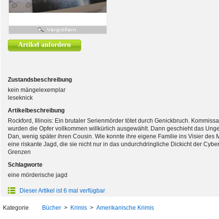
Artikel anfordern
Zustandsbeschreibung
kein mängelexemplar
leseknick
Artikelbeschreibung
Rockford, Illinois: Ein brutaler Serienmörder tötet durch Genickbruch. Kommiss
wurden die Opfer vollkommen willkürlich ausgewählt. Dann geschieht das Ungeh
Dan, wenig später ihren Cousin. Wie konnte ihre eigene Familie ins Visier des
eine riskante Jagd, die sie nicht nur in das undurchdringliche Dickicht der Cybe
Grenzen
Schlagworte
eine mörderische jagd
Dieser Artikel ist 6 mal verfügbar
Kategorie
Bücher
>
Krimis
>
Amerikanische Krimis