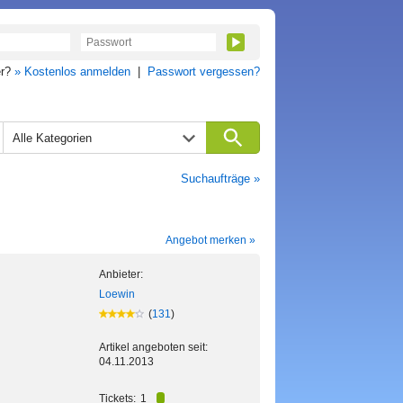
er?
» Kostenlos anmelden
|
Passwort vergessen?
Alle Kategorien
Suchaufträge »
Angebot merken »
Anbieter:
Loewin
(
131
)
Artikel angeboten seit:
04.11.2013
Tickets:
1