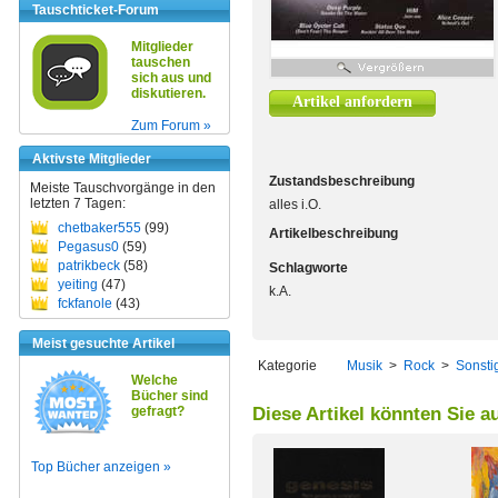
Tauschticket-Forum
Mitglieder
tauschen
sich aus und
diskutieren.
Artikel anfordern
Zum Forum »
Aktivste Mitglieder
Zustandsbeschreibung
Meiste Tauschvorgänge in den
letzten 7 Tagen:
alles i.O.
chetbaker555
(99)
Artikelbeschreibung
Pegasus0
(59)
patrikbeck
(58)
Schlagworte
yeiting
(47)
k.A.
fckfanole
(43)
Meist gesuchte Artikel
Kategorie
Musik
>
Rock
>
Sonsti
Welche
Bücher sind
gefragt?
Diese Artikel könnten Sie a
Top Bücher anzeigen »