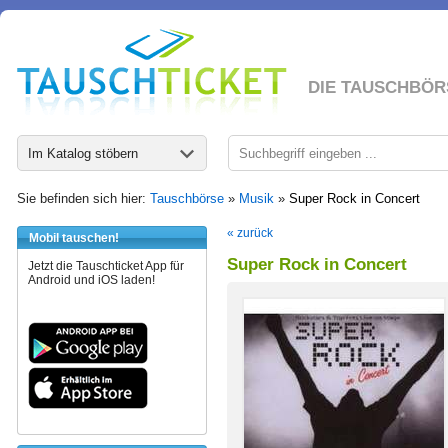
DIE TAUSCHBÖR
Im Katalog stöbern
Sie befinden sich hier:
Tauschbörse
»
Musik
»
Super Rock in Concert
« zurück
Mobil tauschen!
Super Rock in Concert
Jetzt die Tauschticket App für
Android und iOS laden!