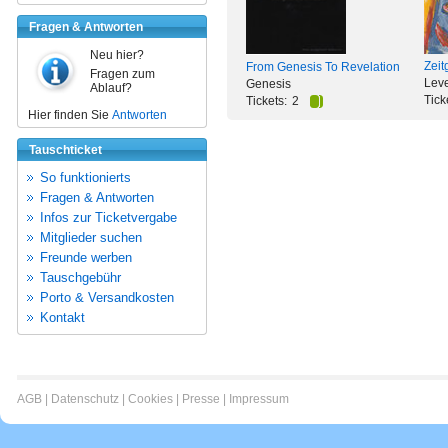
Fragen & Antworten
Neu hier?
Zeit
From Genesis To Revelation
Fragen zum
Leve
Genesis
Ablauf?
Tick
Tickets:
2
Hier finden Sie
Antworten
Tauschticket
So funktionierts
Fragen & Antworten
Infos zur Ticketvergabe
Mitglieder suchen
Freunde werben
Tauschgebühr
Porto & Versandkosten
Kontakt
AGB
|
Datenschutz
|
Cookies
|
Presse
|
Impressum