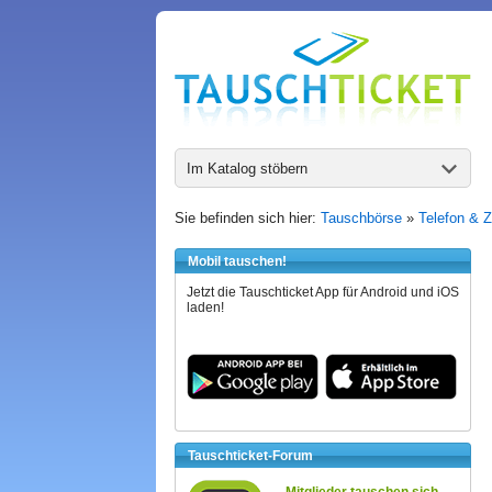
Im Katalog stöbern
Sie befinden sich hier:
Tauschbörse
»
Telefon & 
Mobil tauschen!
Jetzt die Tauschticket App für Android und iOS
laden!
Tauschticket-Forum