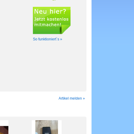
So funktioniert´s »
Artikel melden »