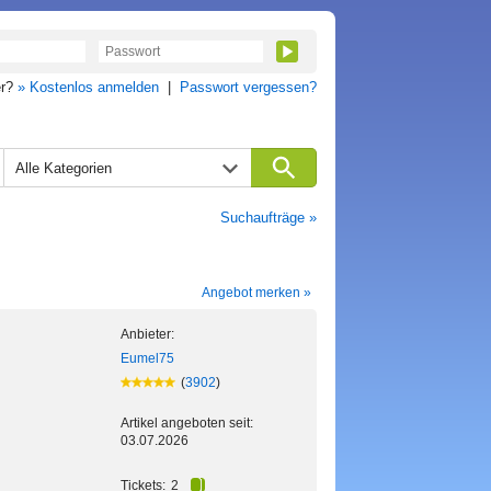
er?
» Kostenlos anmelden
|
Passwort vergessen?
Alle Kategorien
Suchaufträge »
Angebot merken »
Anbieter:
Eumel75
(
3902
)
Artikel angeboten seit:
03.07.2026
Tickets:
2