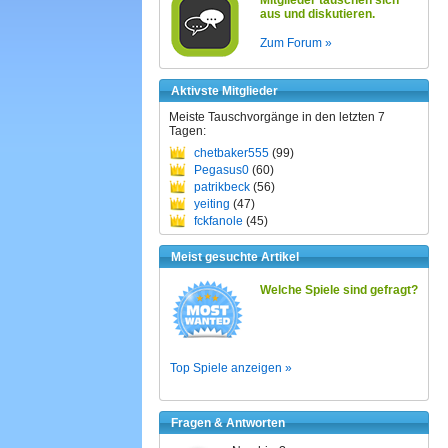
Mitglieder tauschen sich
aus und diskutieren.
Zum Forum »
Aktivste Mitglieder
Meiste Tauschvorgänge in den letzten 7
Tagen:
chetbaker555
(99)
Pegasus0
(60)
patrikbeck
(56)
yeiting
(47)
fckfanole
(45)
Meist gesuchte Artikel
Welche Spiele sind gefragt?
Top Spiele anzeigen »
Fragen & Antworten