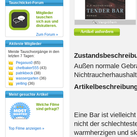
Tauschticket-Forum
Mitglieder
tauschen
sich aus und
diskutieren.
Artikel anfordern
Zum Forum »
Aktivste Mitglieder
Meiste Tauschvorgänge in den
Zustandsbeschreib
letzten 7 Tagen:
Pegasus0
(65)
Außen normale Gebrau
chetbaker555
(43)
patrikbeck
(38)
Nichtraucherhaushalt
wassergarten
(36)
yeiting
(36)
Artikelbeschreibun
Meist gesuchte Artikel
Welche Filme
sind gefragt?
Eine Bar ist vielleich
nicht der schlechtest
Top Filme anzeigen »
warmherzigen und sku