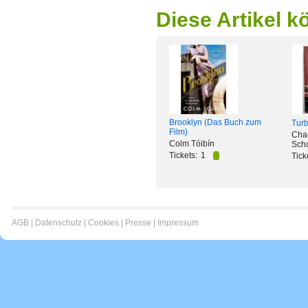
Diese Artikel k
Brooklyn (Das Buch zum
Tur
Film)
Cha
Colm Tóibín
Sch
Tickets:
1
Tick
AGB
|
Datenschutz
|
Cookies
|
Presse
|
Impressum