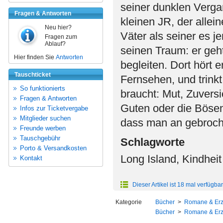
seiner dunklen Verga
Fragen & Antworten
kleinen JR, der allein
Neu hier?
Väter als seiner es j
Fragen zum
Ablauf?
seinen Traum: er geh
Hier finden Sie
Antworten
begleiten. Dort hört 
Tauschticket
Fernsehen, und trinkt
So funktionierts
braucht: Mut, Zuversi
Fragen & Antworten
Guten oder die Bösen
Infos zur Ticketvergabe
Mitglieder suchen
dass man an gebroche
Freunde werben
Tauschgebühr
Schlagworte
Porto & Versandkosten
Long Island, Kindhei
Kontakt
Dieser Artikel ist 18 mal verfügbar
Kategorie
Bücher
>
Romane & Er
Bücher
>
Romane & Er