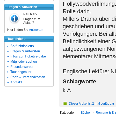
Hollywoodverfilmung.
Fragen & Antworten
Rolle darin.
Neu hier?
Millers Drama über d
Fragen zum
Ablauf?
geschrieben und ura
Hier finden Sie
Antworten
Verfolgungen. Bei all
Tauschticket
Befindlichkeit einer G
So funktionierts
aufgezwungenen Norme
Fragen & Antworten
elementarer Mitmensch
Infos zur Ticketvergabe
Mitglieder suchen
Freunde werben
Englische Lektüre: 
Tauschgebühr
Porto & Versandkosten
Schlagworte
Kontakt
k.A.
Dieser Artikel ist 2 mal verfügbar
Kategorie
Bücher
>
Romane & Er