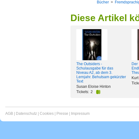
Bücher
>
Fremdsprachi
Diese Artikel k
The Outsiders -
Der 
Schulausgabe für das
Endl
Niveau A2, ab dem 3.
The
Lernjahr. Behutsam gekürzter
Kurt
Text
Tick
Susan Eloise Hinton
Tickets:
2
AGB
|
Datenschutz
|
Cookies
|
Presse
|
Impressum