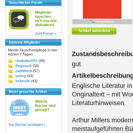
Tauschticket-Forum
Mitglieder
tauschen
sich aus und
diskutieren.
Artikel anfordern
Zum Forum »
Aktivste Mitglieder
Meiste Tauschvorgänge in den
Zustandsbeschreib
letzten 7 Tagen:
chetbaker555
(98)
gut
Pegasus0
(58)
patrikbeck
(57)
Artikelbeschreibun
yeiting
(49)
fckfanole
(43)
Englische Literatur i
Meist gesuchte Artikel
Originaltext – mit W
Literaturhinweisen.
Welche
Bücher sind
gefragt?
Arthur Millers modern
Top Bücher anzeigen »
meistaufgeführten Bü