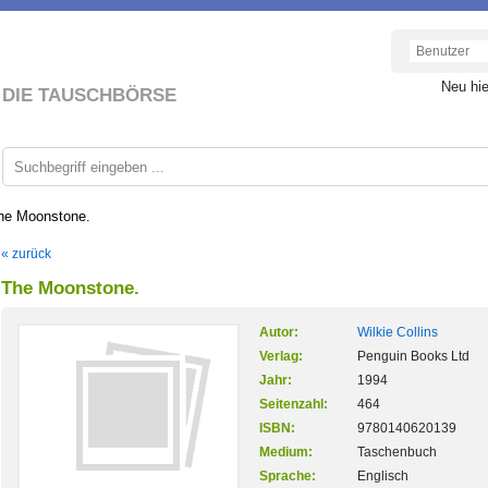
Neu hi
DIE TAUSCHBÖRSE
he Moonstone.
« zurück
The Moonstone.
Autor:
Wilkie Collins
Verlag:
Penguin Books Ltd
Jahr:
1994
Seitenzahl:
464
ISBN:
9780140620139
Medium:
Taschenbuch
Sprache:
Englisch