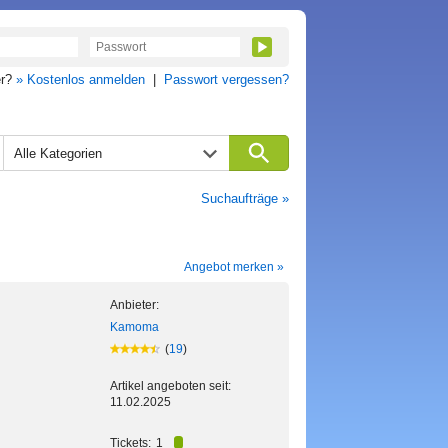
er?
» Kostenlos anmelden
|
Passwort vergessen?
Alle Kategorien
Suchaufträge »
Angebot merken »
Anbieter:
Kamoma
(
19
)
Artikel angeboten seit:
11.02.2025
Tickets:
1