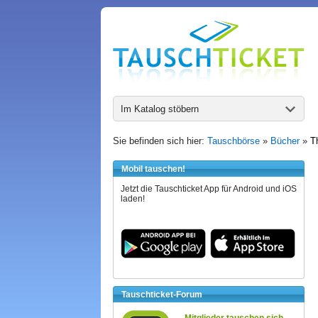
Im Katalog stöbern
Sie befinden sich hier:
Tauschbörse
»
Bücher
»
T
Mobil tauschen!
Jetzt die Tauschticket App für Android und iOS
laden!
Tauschticket-Forum