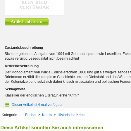
Artikel anfordern
Zustandsbeschreibung
Sichtbar gelesene Ausgabe von 1994 mit Gebrauchspuren wie Leserillen, Ecke
etwas vergilbt, Lesequalität nicht beeinträchtigt
Artikelbeschreibung
Der Monddiamant von Wilkie Collins erschien 1868 und gilt als wegweisendes We
Briefroman erzählt die komplexe Geschichte um den Diebstahl und das Wieder
der Kolonialzeit und setzt sich dabei kritisch mit sozialen und politischen Frag
Schlagworte
Klassiker der englischen Literatur, erste "Krimi"
Dieser Artikel ist 4 mal verfügbar
Kategorie
Bücher
>
Krimis
>
Historische Krimis
Diese Artikel könnten Sie auch interessieren