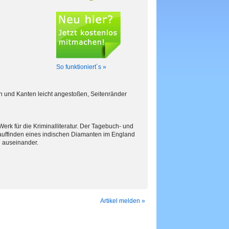
So funktioniert´s »
n und Kanten leicht angestoßen, Seitenränder
rk für die Kriminalliteratur. Der Tagebuch- und
auffinden eines indischen Diamanten im England
en auseinander.
Artikel melden »