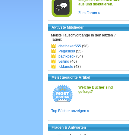
Mitglieder tauschen sich
aus und diskutieren.
Zum Forum »
Aktivste Mitglieder
Meiste Tauschvorgänge in den letzten 7
Tagen:
chetbaker555
(98)
Pegasus0
(55)
patrikbeck
(54)
yeiting
(46)
fckfanole
(43)
Meist gesuchte Artikel
Welche Bücher sind
gefragt?
Top Bücher anzeigen »
Fragen & Antworten