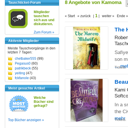
8 Angebote von Kamoma
Tauschticket-Forum
Mitglieder
1
tauschen
« Start « zurück |
| weiter » Ende »
sich aus und
diskutieren.
The 
Zum Forum »
Rober
Aktivste Mitglieder
Tasch
Meiste Tauschvorgänge in den
Safiye
letzten 7 Tagen:
son mi
chetbaker555
(99)
Pegasus0
(60)
... me
Tickets:
patrikbeck
(55)
yeiting
(47)
fckfanole
(43)
Beaut
Meist gesuchte Artikel
Kami 
Softco
Welche
Bücher sind
In a s
gefragt?
the Ci
mehr
Tickets:
Top Bücher anzeigen »