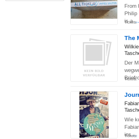
From h
Philip
is a
..
Tickets:
The 
Wilkie
Tasch
Der Mo
wegwei
Briefr
Tickets:
Jour
Fabia
Tasch
Wie k
Fabia
ins
..
Tickets: