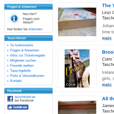
The 
Fragen & Antworten
Linzi 
Neu hier?
Tasch
Fragen zum
Ablauf?
Johann
Hier finden Sie
Antworten
time t
mehr
Tauschticket
Tickets:
So funktionierts
Fragen & Antworten
Broo
Infos zur Ticketvergabe
Colm 
Mitglieder suchen
Tasch
Freunde werben
Tauschgebühr
Irelan
Porto & Versandkosten
girls,
Kontakt
mehr
Tickets:
Facebook
tauschticket.de
All th
bei Facebook
James
Tasch