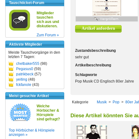
Tauschticket-Forum
Mitglieder
tauschen
sich aus und
diskutieren.
Artikel anfordern
Zum Forum »
Aktivste Mitglieder
Zustandsbeschreibung
Meiste Tauschvorgänge in den
letzten 7 Tagen:
sehr gut
chetbaker555
(98)
Artikelbeschreibung
Pegasus0
(59)
patrikbeck
(57)
Schlagworte
yeiting
(48)
Pop Musik CD Englisch 80er Jahre
fckfanole
(43)
Meist gesuchte Artikel
Kategorie
Musik
>
Pop
>
80er Ja
Welche
Hörbücher &
Hörspiele
Diese Artikel könnten Sie a
sind gefragt?
Top Hörbücher & Hörspiele
anzeigen »