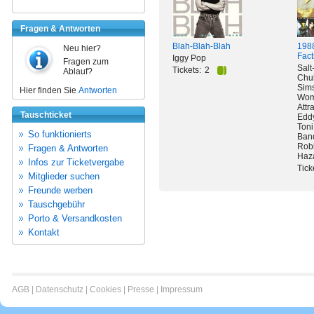
Fragen & Antworten
Blah-Blah-Blah
1988
Neu hier?
Fact
Iggy Pop
Fragen zum
Salt
Tickets:
2
Ablauf?
Chu
Sims
Hier finden Sie
Antworten
Wom
Attr
Tauschticket
Eddy
Toni
So funktionierts
Band
Robi
Fragen & Antworten
Haza
Infos zur Ticketvergabe
Tick
Mitglieder suchen
Freunde werben
Tauschgebühr
Porto & Versandkosten
Kontakt
AGB
|
Datenschutz
|
Cookies
|
Presse
|
Impressum