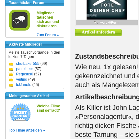
Tauschticket-Forum
Mitglieder
tauschen
sich aus und
diskutieren.
Artikel anfordern
Zum Forum »
Aktivste Mitglieder
Meiste Tauschvorgänge in den
Zustandsbeschreib
letzten 7 Tagen:
chetbaker555
(99)
Wie neu, 1x gelesen!
patrikbeck
(57)
Pegasus0
(57)
gekennzeichnet und e
yeiting
(49)
auch als Mängelexem
fckfanole
(45)
Artikelbeschreibun
Meist gesuchte Artikel
Als Killer ist John La
Welche Filme
sind gefragt?
»Personalagentur«, di
richtig dicken Fische
Top Filme anzeigen »
beste Tarnung – sie 