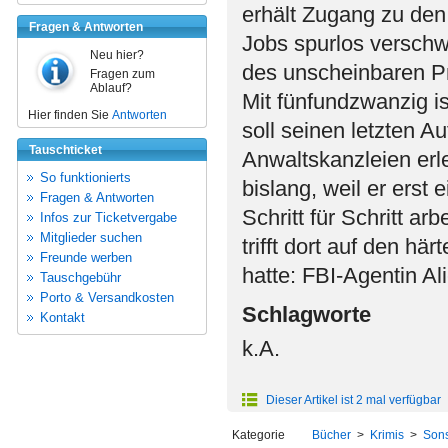
erhält Zugang zu den
Fragen & Antworten
Jobs spurlos versch
Neu hier?
des unscheinbaren Pr
Fragen zum
Ablauf?
Mit fünfundzwanzig i
Hier finden Sie
Antworten
soll seinen letzten A
Tauschticket
Anwaltskanzleien erle
So funktionierts
bislang, weil er erst
Fragen & Antworten
Schritt für Schritt ar
Infos zur Ticketvergabe
Mitglieder suchen
trifft dort auf den hä
Freunde werben
hatte: FBI-Agentin Ali
Tauschgebühr
Porto & Versandkosten
Schlagworte
Kontakt
k.A.
Dieser Artikel ist 2 mal verfügbar
Kategorie
Bücher
>
Krimis
>
Sons