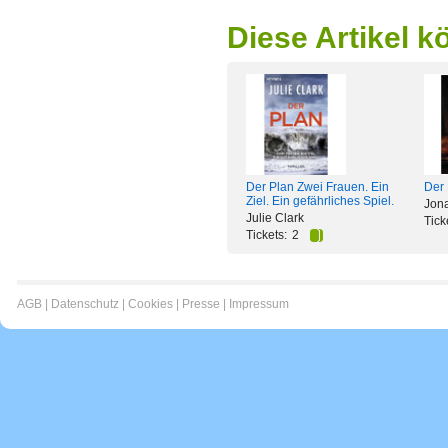
Diese Artikel k
Der 
Der Plan Zwei Frauen. Ein
Ziel. Ein gefährliches Spiel.
Jon
Julie Clark
Tick
Tickets:
2
AGB
|
Datenschutz
|
Cookies
|
Presse
|
Impressum