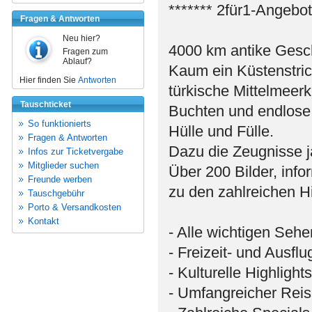
******* 2für1-Angebot
Fragen & Antworten
Neu hier?
4000 km antike Gesch
Fragen zum
Ablauf?
Kaum ein Küstenstric
Hier finden Sie
Antworten
türkische Mittelmeer
Tauschticket
Buchten und endlose 
So funktionierts
Hülle und Fülle.
Fragen & Antworten
Dazu die Zeugnisse j
Infos zur Ticketvergabe
Mitglieder suchen
Über 200 Bilder, info
Freunde werben
zu den zahlreichen Hi
Tauschgebühr
Porto & Versandkosten
Kontakt
- Alle wichtigen Seh
- Freizeit- und Ausflu
- Kulturelle Highlights
- Umfangreicher Reis