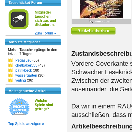
Tauschticket-Forum
Mitglieder
tauschen
sich aus und
diskutieren.
Artikel anfordern
Zum Forum »
Aktivste Mitglieder
Meiste Tauschvorgänge in den
Zustandsbeschreib
letzten 7 Tagen:
Pegasus0
(65)
Vordere Coverkante 
chetbaker555
(43)
patrikbeck
(38)
Schwacher Leseknick
wassergarten
(36)
Zwischen der zweiten 
yeiting
(36)
auseinander, die Seit
Meist gesuchte Artikel
Welche
Da wir in einem RA
Spiele sind
gefragt?
ausschließen, dass m
Top Spiele anzeigen »
Artikelbeschreibun