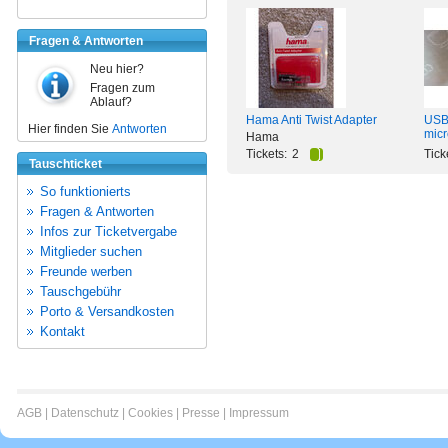
Fragen & Antworten
Neu hier?
Fragen zum
Ablauf?
Hama Anti Twist Adapter
USB
Hier finden Sie
Antworten
mic
Hama
Tickets:
2
Tick
Tauschticket
So funktionierts
Fragen & Antworten
Infos zur Ticketvergabe
Mitglieder suchen
Freunde werben
Tauschgebühr
Porto & Versandkosten
Kontakt
AGB
|
Datenschutz
|
Cookies
|
Presse
|
Impressum