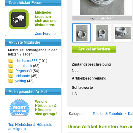
Tauschticket-Forum
Mitglieder
tauschen
sich aus und
diskutieren.
Zum Forum »
Aktivste Mitglieder
Artikel anfordern
Meiste Tauschvorgänge in den
letzten 7 Tagen:
chetbaker555
(101)
Zustandsbeschreibung
patrikbeck
(63)
Neu
Pegasus0
(54)
fckfanole
(45)
Artikelbeschreibung
yeiting
(43)
Schlagworte
Meist gesuchte Artikel
k.A.
Welche
Hörbücher &
Hörspiele
Kategorie
Telefon & Zubehör
>
Ka
sind gefragt?
Top Hörbücher & Hörspiele
Diese Artikel könnten Sie a
anzeigen »