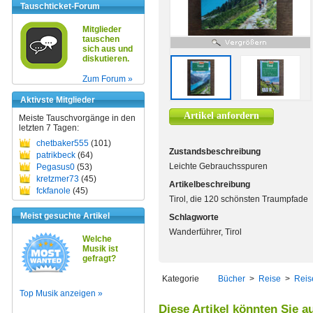
Tauschticket-Forum
Mitglieder
tauschen
sich aus und
diskutieren.
Zum Forum »
Aktivste Mitglieder
Artikel anfordern
Meiste Tauschvorgänge in den
letzten 7 Tagen:
chetbaker555
(101)
Zustandsbeschreibung
patrikbeck
(64)
Leichte Gebrauchsspuren
Pegasus0
(53)
kretzmer73
(45)
Artikelbeschreibung
fckfanole
(45)
Tirol, die 120 schönsten Traumpfade
Meist gesuchte Artikel
Schlagworte
Wanderführer, Tirol
Welche
Musik ist
gefragt?
Kategorie
Bücher
>
Reise
>
Reis
Top Musik anzeigen »
Diese Artikel könnten Sie a