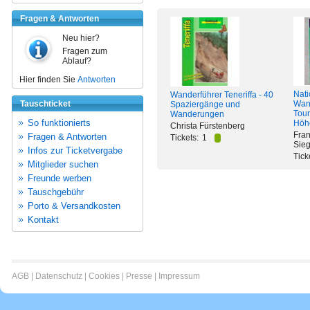
Fragen & Antworten
Neu hier?
Fragen zum
Ablauf?
Hier finden Sie
Antworten
Nati
Wanderführer Teneriffa - 40
Tauschticket
Wand
Spaziergänge und
Tour
Wanderungen
So funktionierts
Höhe
Christa Fürstenberg
Fran
Fragen & Antworten
Tickets:
1
Sieg
Infos zur Ticketvergabe
Tick
Mitglieder suchen
Freunde werben
Tauschgebühr
Porto & Versandkosten
Kontakt
AGB
|
Datenschutz
|
Cookies
|
Presse
|
Impressum