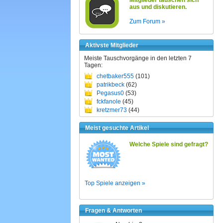
Mitglieder tauschen sich
aus und diskutieren.
Zum Forum »
Aktivste Mitglieder
Meiste Tauschvorgänge in den letzten 7
Tagen:
chetbaker555
(101)
patrikbeck
(62)
Pegasus0
(53)
fckfanole
(45)
kretzmer73
(44)
Meist gesuchte Artikel
Welche Spiele sind gefragt?
Top Spiele anzeigen »
Fragen & Antworten