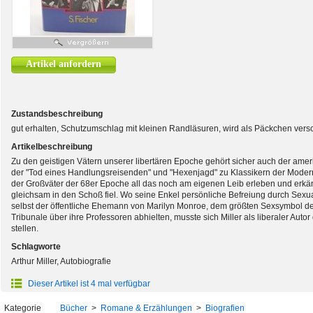
Artikel anfordern
Zustandsbeschreibung
gut erhalten, Schutzumschlag mit kleinen Randläsuren, wird als Päckchen versc
Artikelbeschreibung
Zu den geistigen Vätern unserer libertären Epoche gehört sicher auch der amerik
der "Tod eines Handlungsreisenden" und "Hexenjagd" zu Klassikern der Modern
der Großväter der 68er Epoche all das noch am eigenen Leib erleben und erkä
gleichsam in den Schoß fiel. Wo seine Enkel persönliche Befreiung durch Sexuali
selbst der öffentliche Ehemann von Marilyn Monroe, dem größten Sexsymbol des
Tribunale über ihre Professoren abhielten, musste sich Miller als liberaler Aut
stellen.
Schlagworte
Arthur Miller, Autobiografie
Dieser Artikel ist 4 mal verfügbar
Kategorie
Bücher
>
Romane & Erzählungen
>
Biografien