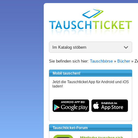
Im Katalog stöbern
Sie befinden sich hier:
Tauschbörse
»
Bücher
»
Z
Mobil tauschen!
Jetzt die Tauschticket App für Android und iOS
laden!
Tauschticket-Forum