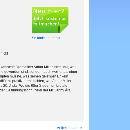
So funktioniert´s »
hickt
anische Dramatiker Arthur Miller. Nicht nur, weil
e geworden sind, sondern auch weil er als einer
mpfen musste, was seinen geistigen Enkeln
tät zu praktizieren suchten, war Arthur Miller
 20. Jhdts. Wo die 68er Studenten brutale
or der Gesinnungsschnüffelei der McCarthy Ära
Artikel melden »