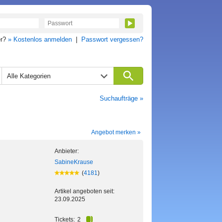
er?
» Kostenlos anmelden
|
Passwort vergessen?
Alle Kategorien
Suchaufträge »
Angebot merken »
Anbieter:
SabineKrause
(
4181
)
Artikel angeboten seit:
23.09.2025
Tickets:
2