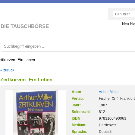
Neu hi
DIE TAUSCHBÖRSE
eitkurven. Ein Leben
« zurück
Zeitkurven. Ein Leben
Autor:
Arthur Miller
Verlag:
Fischer (S. ), Frankfurt
Jahr:
1987
Seitenzahl:
812
ISBN:
9783100490063
Medium:
Hardcover
Sprache:
Deutsch