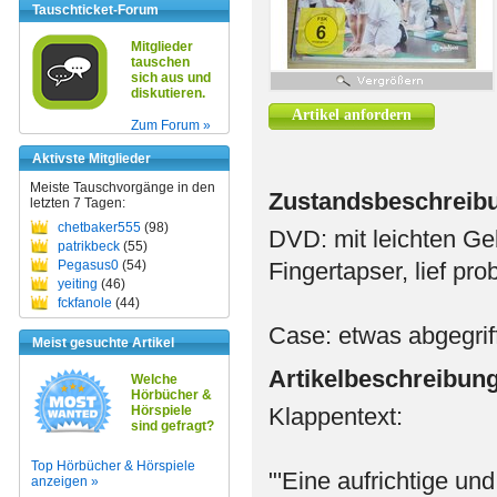
Tauschticket-Forum
Mitglieder
tauschen
sich aus und
diskutieren.
Artikel anfordern
Zum Forum »
Aktivste Mitglieder
Meiste Tauschvorgänge in den
Zustandsbeschreib
letzten 7 Tagen:
chetbaker555
(98)
DVD: mit leichten Ge
patrikbeck
(55)
Pegasus0
(54)
Fingertapser, lief pro
yeiting
(46)
fckfanole
(44)
Case: etwas abgegrif
Meist gesuchte Artikel
Artikelbeschreibun
Welche
Hörbücher &
Hörspiele
Klappentext:
sind gefragt?
Top Hörbücher & Hörspiele
"'Eine aufrichtige 
anzeigen »