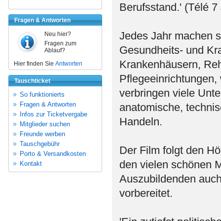
Berufsstand.' (Télé 7 
Fragen & Antworten
Jedes Jahr machen s
Neu hier?
Fragen zum
Gesundheits- und Kra
Ablauf?
Krankenhäusern, Reha
Hier finden Sie
Antworten
Pflegeeinrichtungen, w
Tauschticket
verbringen viele Unte
So funktionierts
Fragen & Antworten
anatomische, technisc
Infos zur Ticketvergabe
Handeln.
Mitglieder suchen
Freunde werben
Tauschgebühr
Der Film folgt den H
Porto & Versandkosten
den vielen schönen M
Kontakt
Auszubildenden auch
vorbereitet.