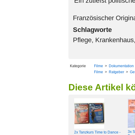
'Ein zutiefst politisc
Französischer Origina
Schlagworte
Pflege, Krankenhaus
Kategorie
Filme
>
Dokumentation
Filme
>
Ratgeber
>
Ge
Diese Artikel k
3x S
2x Tanzkurs Time to Dance -