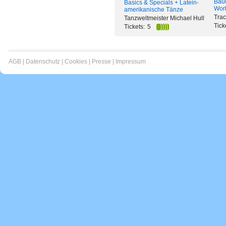
Bau
Basics & Specials + Latein-
Wor
amerikanische Tänze
Tra
Tanzweltmeister Michael Hull
Tick
Tickets:
5
AGB
|
Datenschutz
|
Cookies
|
Presse
|
Impressum