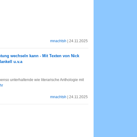
mnachtsh
| 24.11.2025
htung wechseln kann - Mit Texten von Nick
ankell u.v.a
benso unterhaltende wie literarische Anthologie mit
hr
mnachtsh
| 24.11.2025