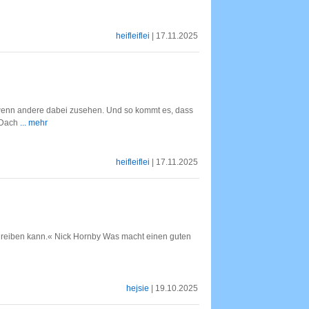
heifleiflei
| 17.11.2025
 wenn andere dabei zusehen. Und so kommt es, dass
m Dach
... mehr
heifleiflei
| 17.11.2025
chreiben kann.« Nick Hornby Was macht einen guten
hejsie
| 19.10.2025