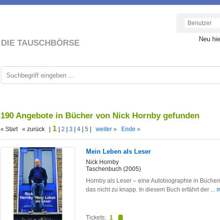
Neu hi
DIE TAUSCHBÖRSE
190 Angebote in Bücher von Nick Hornby gefunden
1
« Start « zurück |
|
2
|
3
|
4
|
5
|
weiter »
Ende »
Mein Leben als Leser
Nick Hornby
Taschenbuch (2005)
Hornby als Leser – eine Autobiographie in BüchernN
das nicht zu knapp. In diesem Buch erfährt der
...
Tickets:
1