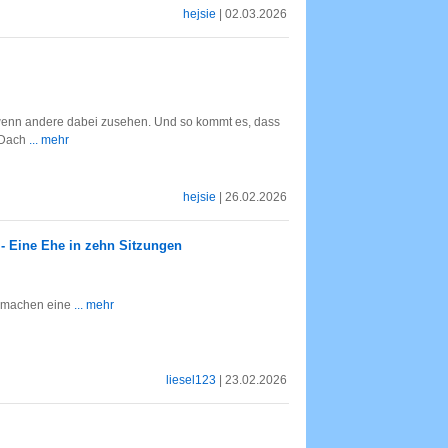
hejsie
| 02.03.2026
 wenn andere dabei zusehen. Und so kommt es, dass
m Dach
... mehr
hejsie
| 26.02.2026
 - Eine Ehe in zehn Sitzungen
e machen eine
... mehr
liesel123
| 23.02.2026