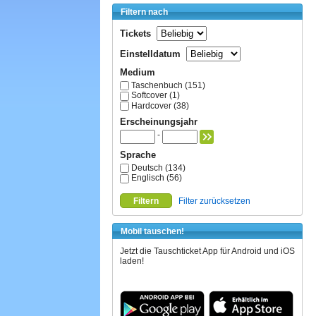
Filtern nach
Tickets
Einstelldatum
Medium
Taschenbuch (151)
Softcover (1)
Hardcover (38)
Erscheinungsjahr
-
Sprache
Deutsch (134)
Englisch (56)
Filtern
Filter zurücksetzen
Mobil tauschen!
Jetzt die Tauschticket App für Android und iOS
laden!