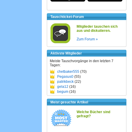
Tauschticket-Forum
Mitglieder tauschen sich
aus und diskutieren.
Zum Forum »
Aktivste Mitglieder
Meiste Tauschvorgänge in den letzten 7
Tagen:
chetbaker555
(70)
Pegasus0
(55)
patrikbeck
(22)
gela12
(16)
begum
(16)
Meist gesuchte Artikel
Welche Bücher sind
gefragt?