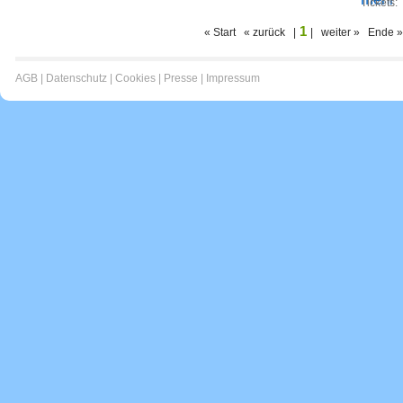
Tickets:
1
« Start « zurück |
| weiter » Ende »
AGB
|
Datenschutz
|
Cookies
|
Presse
|
Impressum