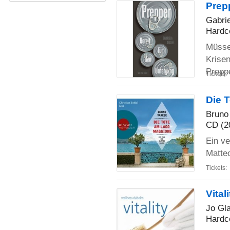
Prepp
Gabrie
Hardc
Müsse
Krisen
Prepp
Tickets:
Die 
Bruno
CD (2
Ein v
Matte
Tickets:
Vital
Jo Gla
Hardc