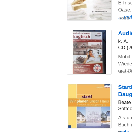
Erfris
Oase. 
... me
Tickets:
Audi
k. A.
CD (2
Mobil 
Wieder
und D
Tickets:
Star
Bau
Beate
Softco
Als un
Buch i
mehr