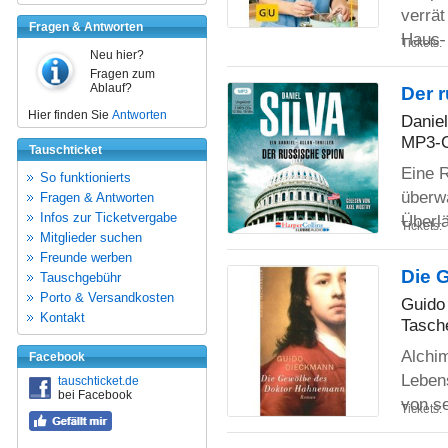
verrä
Fragen & Antworten
Haus
Tickets:
Neu hier?
Fragen zum
Ablauf?
Der r
Hier finden Sie
Antworten
Daniel
MP3-C
Tauschticket
Eine R
So funktionierts
überw
Fragen & Antworten
Infos zur Ticketvergabe
Überl
Tickets:
Mitglieder suchen
Freunde werben
Die 
Tauschgebühr
Porto & Versandkosten
Guido
Kontakt
Tasch
Alchim
Facebook
Leben
tauschticket.de
bei Facebook
von s
Tickets: