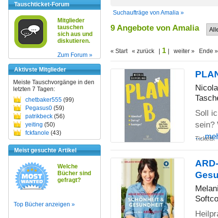
Tauschticket-Forum
Suchaufträge von Amalia »
Mitglieder
9 Angebote von Amalia
tauschen
sich aus und
diskutieren.
1
« Start « zurück |
| weiter » Ende »
Zum Forum »
Aktivste Mitglieder
PLAN
Meiste Tauschvorgänge in den
Nicola
letzten 7 Tagen:
Tasch
chetbaker555
(99)
Pegasus0
(59)
Soll i
patrikbeck
(56)
sein? 
yeiting
(50)
fckfanole
(43)
... me
Tickets:
Meist gesuchte Artikel
ARD-
Welche
Bücher sind
Gesu
gefragt?
Melan
Softco
Top Bücher anzeigen »
Heilpr