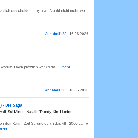
s sich entscheiden. Layla weiß bald nicht mehr, wo
Annabell123
| 16.06.2026
warum. Doch plötzlich war es da.
... mehr
Annabell123
| 16.06.2026
) - Die Saga
ll, Sal Mineo, Natalie Trundy, Kim Hunter
ben den Raum-Zeit-Sprung durch das All - 2000 Jahre
 mehr