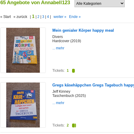
65 Angebote von Annabell123
1
« Start « zurück |
|
2
|
3
|
4
|
weiter »
Ende »
Mein genialer Körper happy meal
Divers
Hardcover (2019)
... mehr
Tickets:
1
Gregs käsehäppchen Gregs Tagebuch happ
Jeff Kinney
Taschenbuch (2025)
... mehr
Tickets:
2