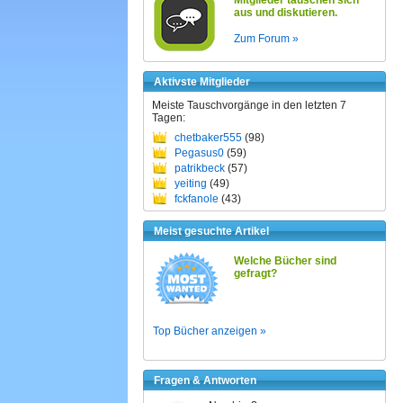
Mitglieder tauschen sich
aus und diskutieren.
Zum Forum »
Aktivste Mitglieder
Meiste Tauschvorgänge in den letzten 7
Tagen:
chetbaker555
(98)
Pegasus0
(59)
patrikbeck
(57)
yeiting
(49)
fckfanole
(43)
Meist gesuchte Artikel
Welche Bücher sind
gefragt?
Top Bücher anzeigen »
Fragen & Antworten