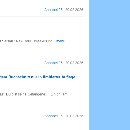
Annabell95
| 20.02.2026
 Saison." New York Times Als ihr
... mehr
Annabell95
| 20.02.2026
gem Buchschnitt nur in limitierter Auflage
ast. Du bist seine Gefangene … Ein brillant
Annabell95
| 20.02.2026