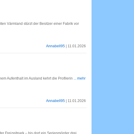
iten Värmland stürzt der Besitzer einer Fabrik vor
Annabell95
| 11.01.2026
nem Aufenthalt im Ausland kehrt die Profilerin
... mehr
Annabell95
| 11.01.2026
er Freizeitpark – bis dort ein Serienmörder drei