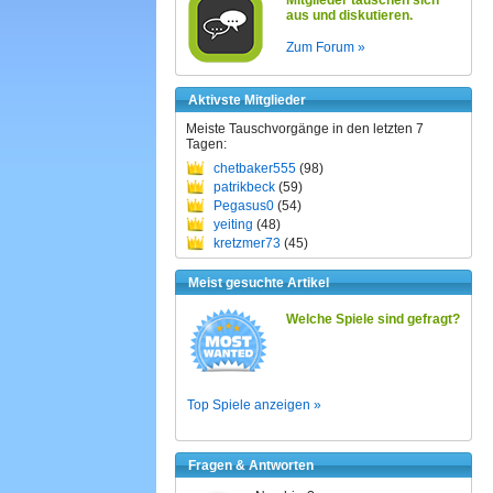
Mitglieder tauschen sich
aus und diskutieren.
Zum Forum »
Aktivste Mitglieder
Meiste Tauschvorgänge in den letzten 7
Tagen:
chetbaker555
(98)
patrikbeck
(59)
Pegasus0
(54)
yeiting
(48)
kretzmer73
(45)
Meist gesuchte Artikel
Welche Spiele sind gefragt?
Top Spiele anzeigen »
Fragen & Antworten