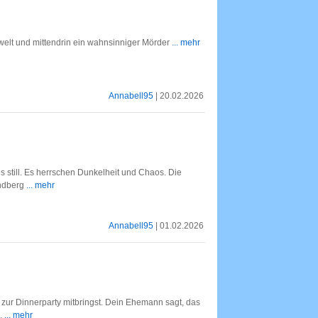
welt und mittendrin ein wahnsinniger Mörder
... mehr
Annabell95
| 20.02.2026
s still. Es herrschen Dunkelheit und Chaos. Die
andberg
... mehr
Annabell95
| 01.02.2026
zur Dinnerparty mitbringst. Dein Ehemann sagt, das
n.
... mehr