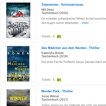
Totenwinter - Kriminalroman
Will Dean
Taschenbuch (2020)
Ein eiskalter schwedischer Winter. Im tief verschne
den Augen seiner Mitarbeiter
... mehr
Tickets:
3
Das Mädchen aus dem Norden - Thriller
Katarzyna Bonda
Taschenbuch (2018)
Der erste Fall für Profilerin Sasza Załuska Nach ei
Tickets:
3
Murder Park - Thriller
Jonas Winner
Taschenbuch (2017)
Zodiac Island vor der Ostküste der USA: ein beliebt