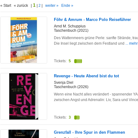
1
« Start « zurück |
|
2
|
weiter »
Ende »
Föhr & Amrum - Marco Polo Reiseführer
Arnd M. Schuppius
Taschenbuch (2021)
Des Wattenmeers grüne Perle: sanfte Strände, tra
Die Insel liegt zwischen dem Festland und
... mehr
Tickets:
5
Revenge - Heute Abend bist du tot
Svenja Diel
Taschenbuch (2026)
Wenn eine Nacht alles verändert - spannender YA-T
zwischen Angst und Adrenalin: Liv, Sara und Vinc
Tickets:
3
Grenzfall - Ihre Spur in den Flammen