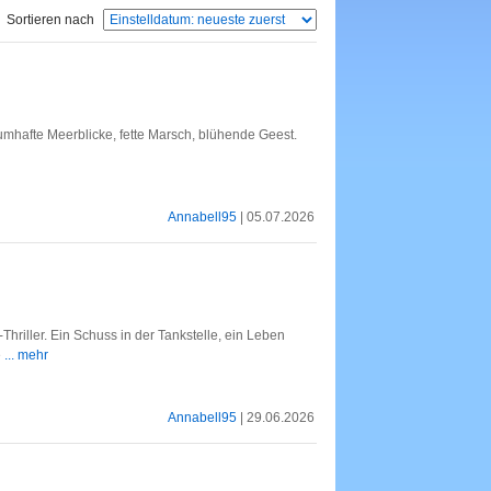
Sortieren nach
umhafte Meerblicke, fette Marsch, blühende Geest.
Annabell95
| 05.07.2026
hriller. Ein Schuss in der Tankstelle, ein Leben
e
... mehr
Annabell95
| 29.06.2026