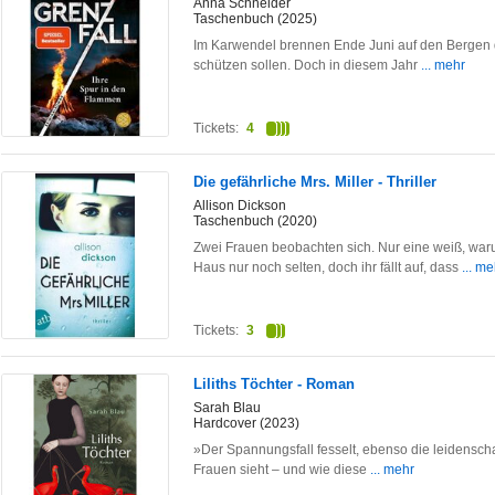
Anna Schneider
Taschenbuch (2025)
Im Karwendel brennen Ende Juni auf den Bergen di
schützen sollen. Doch in diesem Jahr
... mehr
Tickets:
4
Die gefährliche Mrs. Miller - Thriller
Allison Dickson
Taschenbuch (2020)
Zwei Frauen beobachten sich. Nur eine weiß, waru
Haus nur noch selten, doch ihr fällt auf, dass
... me
Tickets:
3
Liliths Töchter - Roman
Sarah Blau
Hardcover (2023)
»Der Spannungsfall fesselt, ebenso die leidenscha
Frauen sieht – und wie diese
... mehr