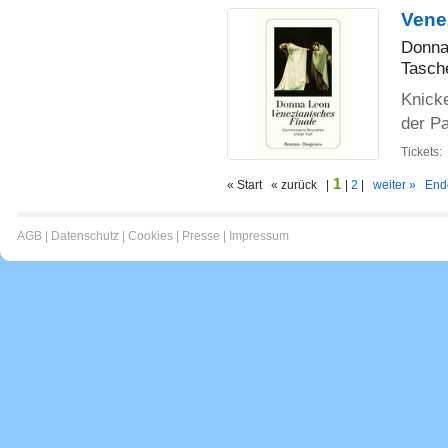
Venez
Donna
Tasch
Knicke
der Pa
Tickets:
1
« Start « zurück |
|
2
|
weiter »
End
AGB
|
Datenschutz
|
Cookies
|
Presse
|
Impressum