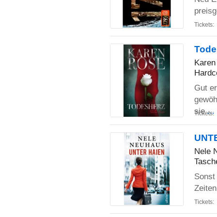
preisg
Tickets:
Tode
Karen
Hardc
Gut er
gewöhn
sie
..
Tickets:
UNT
Nele 
Tasch
Sonst 
Zeiten
Tickets: