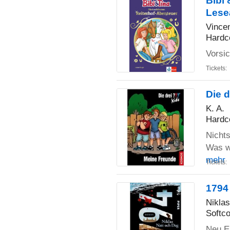
Bibi 
Lese
Vince
Hardc
Vorsi
Tickets:
Die 
K. A.
Hardc
Nichts
Was wa
mehr
Tickets:
1794
Nikla
Softco
Neu E