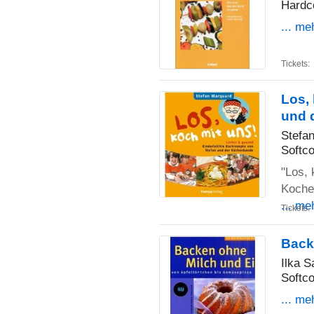
Hardc
... me
Tickets:
Los,
und 
Stefa
Softco
"Los, 
Koche
... me
Tickets:
Back
Ilka S
Softco
... me