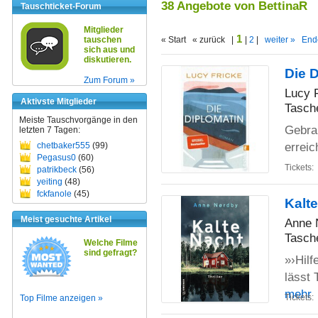
38 Angebote von BettinaR
Tauschticket-Forum
Mitglieder
1
tauschen
« Start « zurück |
|
2
|
weiter »
End
sich aus und
diskutieren.
Die 
Zum Forum »
Lucy 
Aktivste Mitglieder
Tasch
Meiste Tauschvorgänge in den
Gebra
letzten 7 Tagen:
erreic
chetbaker555
(99)
Pegasus0
(60)
Tickets:
patrikbeck
(56)
yeiting
(48)
fckfanole
(45)
Kalte
Meist gesuchte Artikel
Anne 
Tasch
Welche Filme
sind gefragt?
»›Hilf
lässt 
mehr
Tickets:
Top Filme anzeigen »