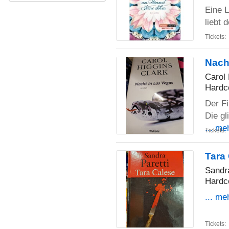
Eine 
liebt 
Tickets:
Nach
Carol 
Hardc
Der F
Die gl
... me
Tickets:
Tara
Sandra
Hardc
... me
Tickets: