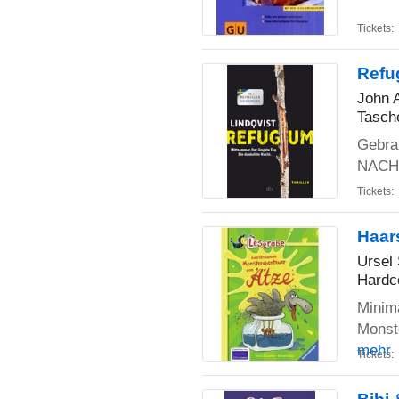
Tickets:
Refu
John A
Tasch
Gebr
NACHT
Tickets:
Haar
Ursel 
Hardc
Minima
Monste
mehr
Tickets: