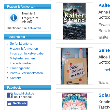
Kalte
Fragen & Antworten
Anne 
Neu hier?
Softco
Fragen zum
Ablauf?
Etwas 
Hier finden Sie
Antworten
Benzin
in de
Tauschticket
Tickets:
So funktionierts
Fragen & Antworten
Sehe
Infos zur Ticketvergabe
Alice 
Mitglieder suchen
Softco
Freunde werben
Tauschgebühr
... me
Porto & Versandkosten
Kontakt
Tickets:
Facebook
tauschticket.de
Sola
bei Facebook
Kristi
Tasch