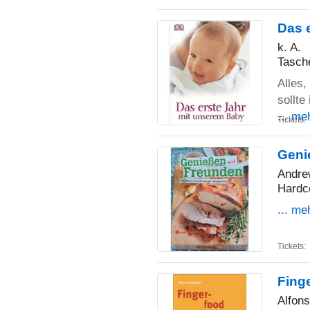
Das 
k. A.
Tasch
Alles,
sollte
... me
Tickets:
Geni
Andre
Hardc
... me
Tickets:
Fing
Alfon