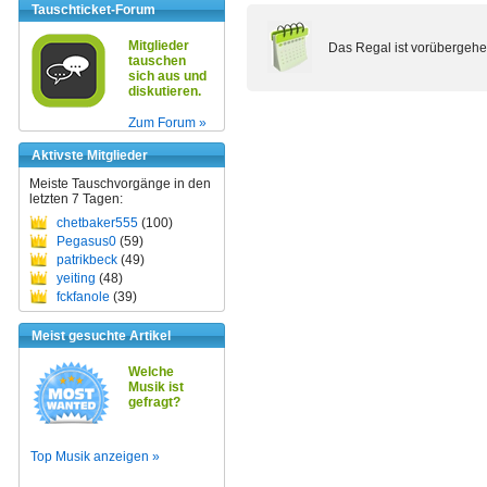
Tauschticket-Forum
Mitglieder
Das Regal ist vorübergehe
tauschen
sich aus und
diskutieren.
Zum Forum »
Aktivste Mitglieder
Meiste Tauschvorgänge in den
letzten 7 Tagen:
chetbaker555
(100)
Pegasus0
(59)
patrikbeck
(49)
yeiting
(48)
fckfanole
(39)
Meist gesuchte Artikel
Welche
Musik ist
gefragt?
Top Musik anzeigen »