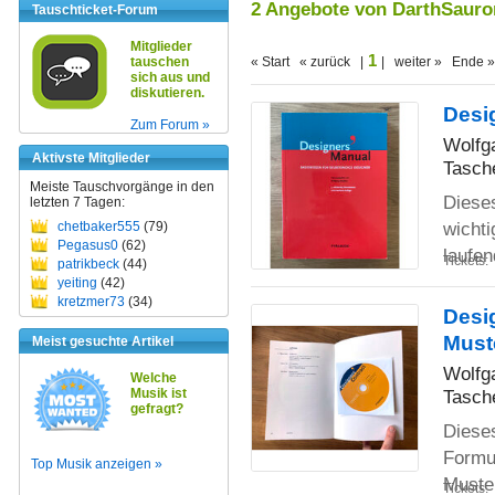
2 Angebote von DarthSauro
Tauschticket-Forum
Mitglieder
1
tauschen
« Start « zurück |
| weiter » Ende »
sich aus und
diskutieren.
Desi
Zum Forum »
Wolfg
Aktivste Mitglieder
Tasch
Meiste Tauschvorgänge in den
Dieses
letzten 7 Tagen:
wichti
chetbaker555
(79)
Pegasus0
(62)
laufe
Tickets:
patrikbeck
(44)
yeiting
(42)
kretzmer73
(34)
Desi
Muste
Meist gesuchte Artikel
Wolfg
Welche
Musik ist
Tasch
gefragt?
Diese
Formul
Top Musik anzeigen »
Muste
Tickets: