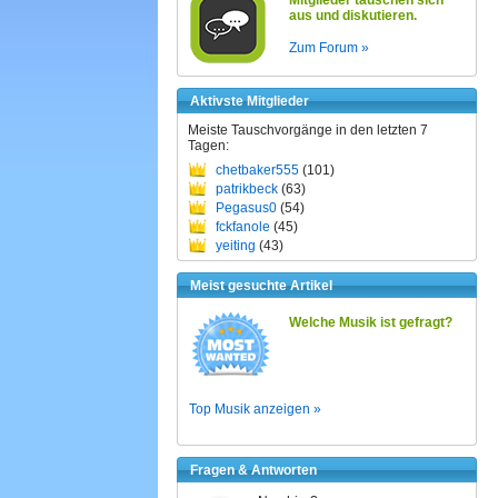
Mitglieder tauschen sich
aus und diskutieren.
Zum Forum »
Aktivste Mitglieder
Meiste Tauschvorgänge in den letzten 7
Tagen:
chetbaker555
(101)
patrikbeck
(63)
Pegasus0
(54)
fckfanole
(45)
yeiting
(43)
Meist gesuchte Artikel
Welche Musik ist gefragt?
Top Musik anzeigen »
Fragen & Antworten