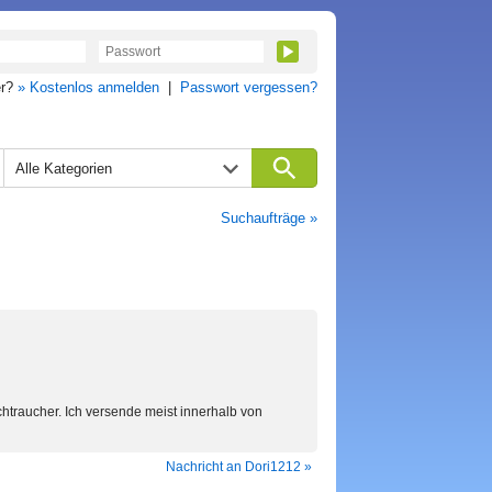
er?
» Kostenlos anmelden
|
Passwort vergessen?
Alle Kategorien
Suchaufträge »
chtraucher. Ich versende meist innerhalb von
Nachricht an Dori1212 »