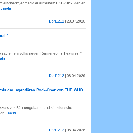
 eincheckt, entdeckt er auf einem USB-Stick, den er
... mehr
Dori1212
| 28.07.2026
mel 1
en zu einem völlig neuen Rennerlebnis. Features: *
mehr
Dori1212
| 08.04.2026
htnis der legendären Rock-Oper von THE WHO
xzessives Bühnengebaren und künstlerische
der
... mehr
Dori1212
| 05.04.2026