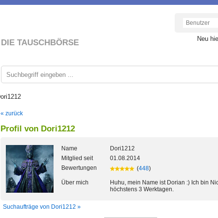
Neu hi
DIE TAUSCHBÖRSE
Dori1212
« zurück
Profil von Dori1212
Name
Dori1212
Mitglied seit
01.08.2014
Bewertungen
(
448
)
Über mich
Huhu, mein Name ist Dorian :) Ich bin Ni
höchstens 3 Werktagen.
Suchaufträge von Dori1212 »