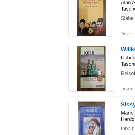
Alan A
Tasch
Siehe 
Tickets:
Will
Unbek
Tasch
Reisef
Tickets:
Sissy
Marie
Hardc
Inhalt