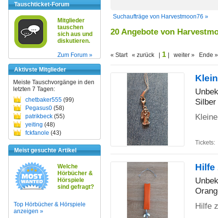
Tauschticket-Forum
Suchaufträge von Harvestmoon76 »
Mitglieder
tauschen
20 Angebote von Harvestm
sich aus und
diskutieren.
1
Zum Forum »
« Start « zurück |
| weiter » Ende »
Aktivste Mitglieder
Klei
Meiste Tauschvorgänge in den
letzten 7 Tagen:
Unbek
chetbaker555
(99)
Silber
Pegasus0
(58)
Kleine
patrikbeck
(55)
yeiting
(48)
fckfanole
(43)
Tickets:
Meist gesuchte Artikel
Hilf
Welche
Hörbücher &
Unbek
Hörspiele
sind gefragt?
Orang
Top Hörbücher & Hörspiele
Hilfe
anzeigen »