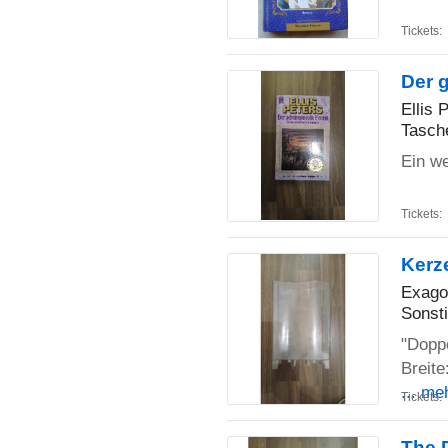
Tickets:
Der 
Ellis 
Tasch
Ein we
Tickets:
Kerz
Exago
Sonst
"Dopp
Breit
... me
Tickets:
The D