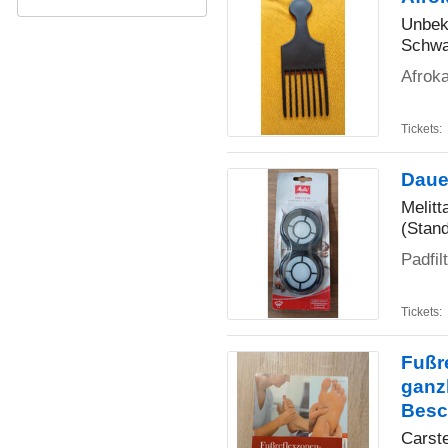
Unbek
Schwa
Afro
Tickets:
Dauer
Melitt
(Stan
Padfil
Tickets:
Fußr
ganz
Besc
Carst