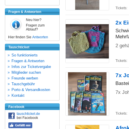
Tickets:
Fragen & Antworten
Neu hier?
2x E
Fragen zum
Ablauf?
Schwi
Mehrf
Hier finden Sie
Antworten
2 geh
Tauschticket
So funktionierts
Fragen & Antworten
Tickets:
Infos zur Ticketvergabe
Mitglieder suchen
7x Jo
Freunde werben
Bastei
Tauschgebühr
Porto & Versandkosten
7x Joh
Kontakt
Facebook
Tickets:
tauschticket.de
bei Facebook
Afr