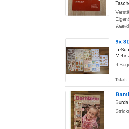
Tasch
Verstä
Eigen
Krank
Tickets:
9x 3
LeSuh 
Mehrfa
9 Bög
Tickets:
Bamb
Burda
Stric