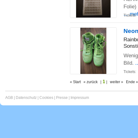
Folie)
... me
Tickets:
Neon
Rainb
Sonst
Wenig 
Bild.
.
Tickets:
1
« Start « zurück |
| weiter » Ende »
AGB
|
Datenschutz
|
Cookies
|
Presse
|
Impressum