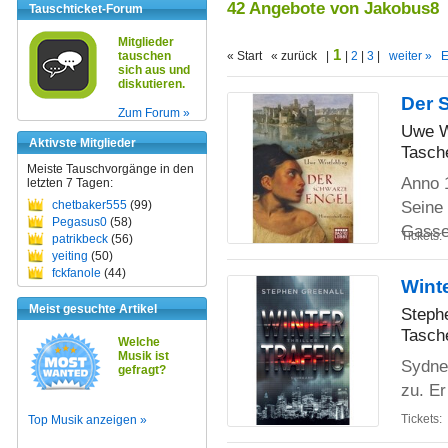
42 Angebote von Jakobus8
Tauschticket-Forum
Mitglieder
1
tauschen
« Start « zurück |
|
2
|
3
|
weiter »
E
sich aus und
diskutieren.
Der 
Zum Forum »
Uwe W
Aktivste Mitglieder
Tasch
Meiste Tauschvorgänge in den
Anno 1
letzten 7 Tagen:
Seine 
chetbaker555
(99)
Pegasus0
(58)
Gass
Tickets:
patrikbeck
(56)
yeiting
(50)
fckfanole
(44)
Winte
Meist gesuchte Artikel
Steph
Tasch
Welche
Musik ist
Sydney
gefragt?
zu. Er
Tickets:
Top Musik anzeigen »