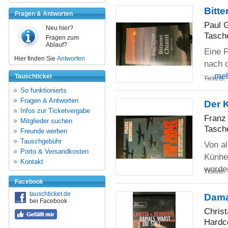
Bitte
Fragen & Antworten
Paul 
Neu hier?
Tasch
Fragen zum
Ablauf?
Eine F
Hier finden Sie
Antworten
nach 
... me
Tauschticket
Tickets:
So funktionierts
Fragen & Antworten
Der 
Infos zur Ticketvergabe
Franz
Mitglieder suchen
Tasch
Freunde werben
Tauschgebühr
Von al
Porto & Versandkosten
Künhei
Kontakt
worde
Tickets:
Facebook
tauschticket.de
Damal
bei Facebook
Christ
Hardc