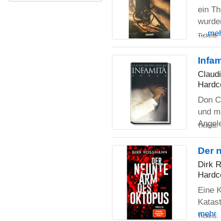
ein Th
wurden
... me
Tickets:
Infam
Claud
Hardc
Don Ce
und mä
Angel
Tickets:
Der 
Dirk 
Hardc
Eine K
Katas
mehr
Tickets: