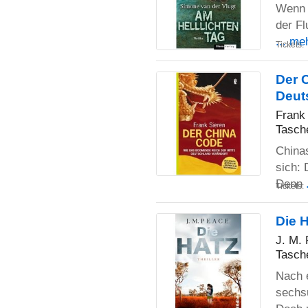
Wenn e
der Fl
... me
Tickets:
Der 
Deut
Frank
Tasch
Chinas
sich: 
Denn
Tickets:
Die H
J. M.
Tasch
Nach e
sechs