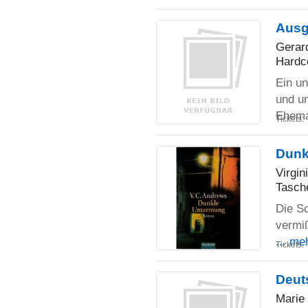
Ausg
Gerar
Hardc
Ein u
und u
Ehem
Tickets:
Dunk
Virgin
Tasch
Die Sc
vermiß
... me
Tickets:
Deut
Marie 