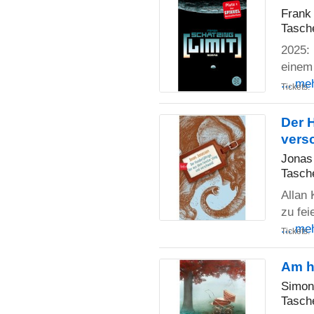
Frank
Tasch
2025: 
einem
... me
Tickets:
Der 
vers
Jonas
Tasch
Allan 
zu fei
... me
Tickets:
Am he
Simon
Tasch