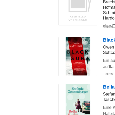
Brecht
Hofma
Schmid
Hardc
eine E
Tickets:
Black
Owen 
Softco
Ein au
auffl
Tickets:
Bell
Stefa
Tasch
Eine K
Halbit