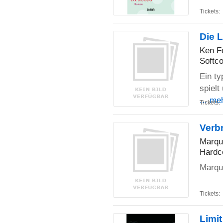
Tickets:
Die 
Ken Fo
Softco
Ein ty
spielt
... me
Tickets:
Verb
Marqu
Hardc
Marqui
Tickets:
Limi