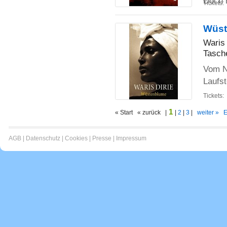
Doch 
Tickets:
Wüst
Waris 
Tasch
Vom N
Laufst
Tickets:
1
« Start « zurück |
|
2
|
3
|
weiter »
E
AGB
|
Datenschutz
|
Cookies
|
Presse
|
Impressum