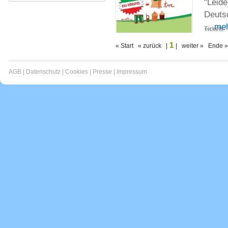
"Leide
Deuts
... me
Tickets:
1
« Start « zurück |
| weiter » Ende »
AGB
|
Datenschutz
|
Cookies
|
Presse
|
Impressum