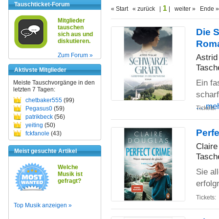
Tauschticket-Forum
1
« Start « zurück |
| weiter » Ende »
Mitglieder
tauschen
Die 
sich aus und
diskutieren.
Rom
Zum Forum »
Astrid
Tasch
Aktivste Mitglieder
Ein fa
Meiste Tauschvorgänge in den
letzten 7 Tagen:
scharf
chetbaker555
(99)
... me
Tickets:
Pegasus0
(59)
patrikbeck
(56)
yeiting
(50)
Perfe
fckfanole
(43)
Clair
Meist gesuchte Artikel
Tasch
Welche
Sie al
Musik ist
gefragt?
erfolg
Tickets:
Top Musik anzeigen »