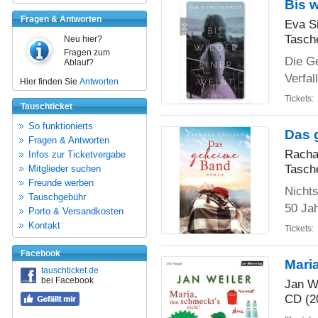
Bis w
Fragen & Antworten
Eva S
Tasch
Neu hier?
Fragen zum
Die G
Ablauf?
Verfal
Hier finden Sie
Antworten
Tickets:
Tauschticket
So funktionierts
Das 
Fragen & Antworten
Racha
Infos zur Ticketvergabe
Tasch
Mitglieder suchen
Freunde werben
Nichts
Tauschgebühr
50 Ja
Porto & Versandkosten
Kontakt
Tickets:
Facebook
Mari
tauschticket.de
bei Facebook
Jan W
CD (2