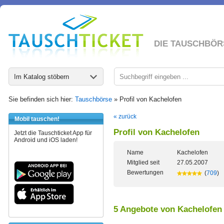
DIE TAUSCHBÖR
Im Katalog stöbern
Sie befinden sich hier:
Tauschbörse
» Profil von Kachelofen
« zurück
Mobil tauschen!
Profil von Kachelofen
Jetzt die Tauschticket App für
Android und iOS laden!
Name
Kachelofen
Mitglied seit
27.05.2007
Bewertungen
(
709
)
5 Angebote von Kachelofen