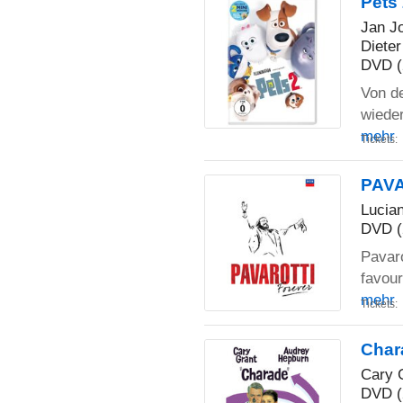
Pets
Jan Jo
Dieter
DVD (
Von de
wieder
mehr
Tickets:
PAVA
Lucian
DVD (
Pavaro
favour
mehr
Tickets:
Char
Cary 
DVD (