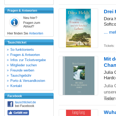
Fragen & Antworten
Drei
Neu hier?
Dora 
Fragen zum
Softco
Ablauf?
... me
Hier finden Sie
Antworten
Tauschticket
Tickets:
So funktionierts
Fragen & Antworten
Mit 
Infos zur Ticketvergabe
Chan
Mitglieder suchen
Freunde werben
Julia
Tauschgebühr
Hardc
Porto & Versandkosten
Julia 
Kontakt
unser
Facebook
Tiefe
Tickets:
tauschticket.de
bei Facebook
Wuha