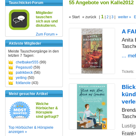
55 Angebote von Kalle2012
Tauschticket-Forum
Mitglieder
1
tauschen
« Start « zurück |
|
2
|
3
|
weiter »
E
sich aus und
diskutieren.
A F
Zum Forum »
Anita
Aktivste Mitglieder
Tasch
Meiste Tauschvorgänge in den
... me
letzten 7 Tagen:
chetbaker555
(99)
Pegasus0
(59)
Tickets:
patrikbeck
(56)
yeiting
(50)
fckfanole
(43)
Blick
künd
Meist gesuchte Artikel
verle
Welche
Hörbücher &
Brend
Hörspiele
Tasch
sind gefragt?
Lustig
Top Hörbücher & Hörspiele
anzeigen »
Frank
Tickets: