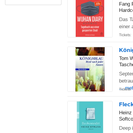
Fang 
Hardc
Das T
einer 
Tickets:
Köni
Tom W
Tasch
Septem
betra
... me
Tickets:
Flec
Heinz
Softco
Deep i