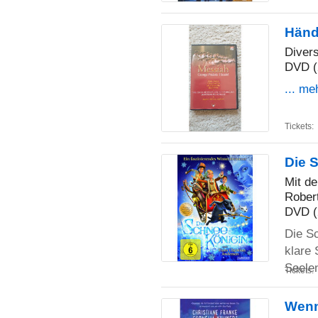
Händ
Diver
DVD (
... me
Tickets:
Die 
Mit de
Robert
DVD (
Die S
klare 
Seele
Tickets:
Wenn