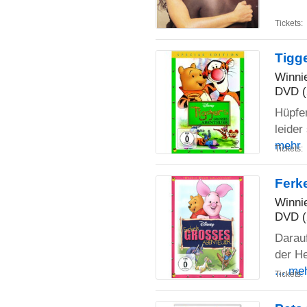
Tickets:
Tigg
Winni
DVD (
Hüpfe
leider
mehr
Tickets:
Ferk
Winni
DVD (
Darauf
der He
... me
Tickets: