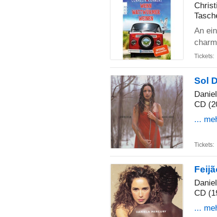
Christ
Tasch
An ei
charm
Tickets:
Sol 
Danie
CD (2
... me
Tickets:
Feij
Danie
CD (1
... me