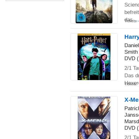
Scien
befrei
das
..
Tickets:
Harry
Danie
Smith
DVD (
2/1 T
Das dr
Hexer
Tickets:
X-Me
Patri
Janss
Marsd
DVD (
2/1 T