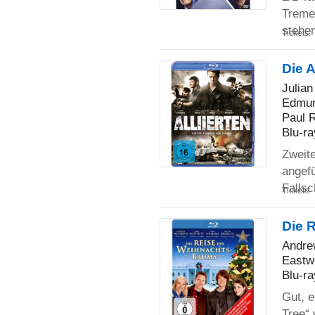
Treme
stehe
Tickets:
Die A
Julian
Edmun
Paul R
Blu-ra
Zweite
angefü
Falls
Tickets:
Die 
Andre
Eastwo
Blu-ra
Gut, e
Tree“