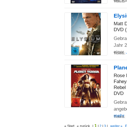
Tickets:
Elys
Matt D
DVD (
Gebrau
Jahr 2
einer
Tickets:
Plane
Rose 
Fahey
Rebel
DVD
Gebrau
angebe
mehr
Tickets:
1
« Start « zurück |
|
2
|
3
|
weiter »
E