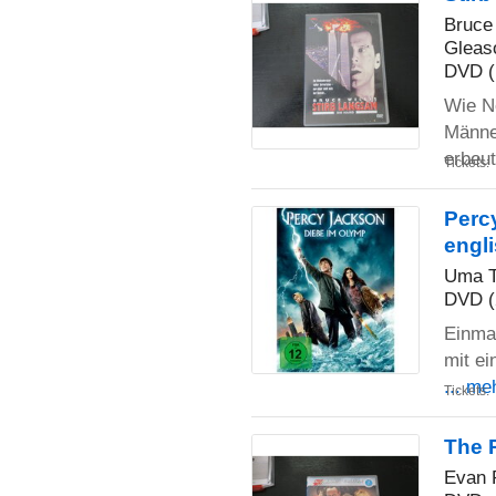
Bruce 
Gleas
DVD (
Wie N
Männe
erbeu
Tickets:
Percy
engl
Uma T
DVD (
Einmal
mit ei
... me
Tickets:
The 
Evan P