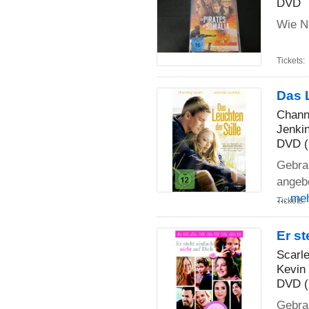
DVD
Wie N
Tickets:
Das L
Chann
Jenki
DVD (
Gebrau
angebe
... me
Tickets:
Er st
Scarle
Kevin 
DVD (
Gebrau