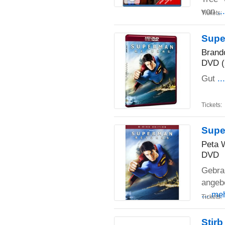
von
..
Tickets:
Supe
Brand
DVD (
Gut
..
Tickets:
Supe
Peta 
DVD
Gebrau
angebe
... me
Tickets:
Stir