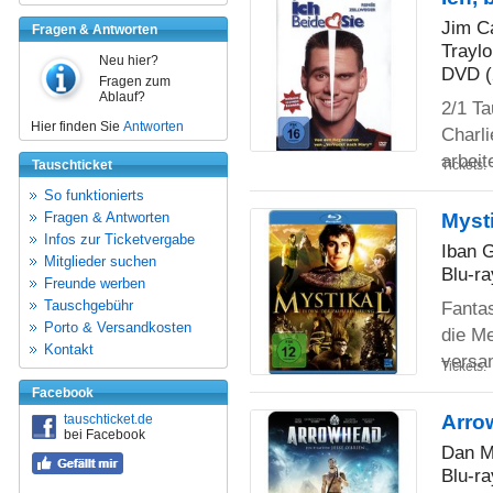
Jim Ca
Fragen & Antworten
Trayl
Neu hier?
DVD (
Fragen zum
Ablauf?
2/1 T
Hier finden Sie
Antworten
Charli
arbeit
Tickets:
Tauschticket
So funktionierts
Mysti
Fragen & Antworten
Infos zur Ticketvergabe
Iban G
Mitglieder suchen
Blu-ra
Freunde werben
Fantas
Tauschgebühr
Porto & Versandkosten
die M
Kontakt
vers
Tickets:
Facebook
Arro
tauschticket.de
bei Facebook
Dan Mo
Blu-ra