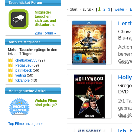
Tauschticket-Forum
1
« Start « zurück |
|
2
|
3
|
weiter »
E
Mitglieder
tauschen
sich aus und
Let t
diskutieren.
Chow 
Zum Forum »
Blu-ra
Aktivste Mitglieder
Actio
Meiste Tauschvorgänge in den
beher
letzten 7 Tagen:
Gouve
chetbaker555
(99)
Tickets:
Pegasus0
(59)
patrikbeck
(56)
yeiting
(50)
Holl
fckfanole
(43)
Grego
DVD
Meist gesuchte Artikel
2/1 Ta
Welche Filme
sind gefragt?
gebra
des Y
Tickets:
Top Filme anzeigen »
Ich, 