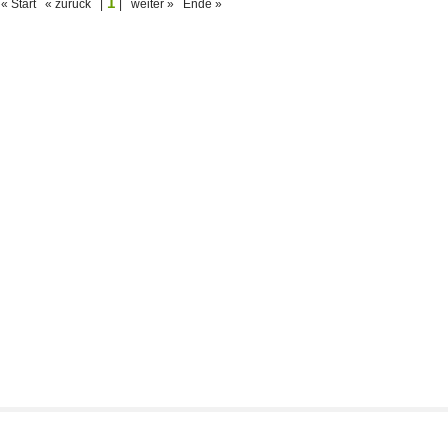
1
« Start « zurück |
| weiter » Ende »