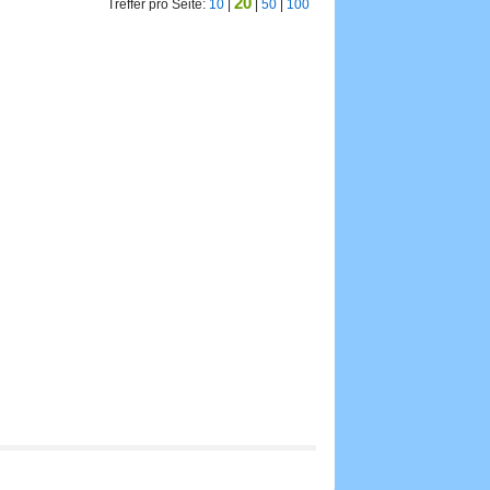
20
Treffer pro Seite:
10
|
|
50
|
100