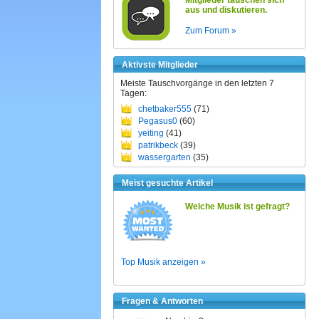
Mitglieder tauschen sich
aus und diskutieren.
Zum Forum »
Aktivste Mitglieder
Meiste Tauschvorgänge in den letzten 7
Tagen:
chetbaker555
(71)
Pegasus0
(60)
yeiting
(41)
patrikbeck
(39)
wassergarten
(35)
Meist gesuchte Artikel
Welche Musik ist gefragt?
Top Musik anzeigen »
Fragen & Antworten