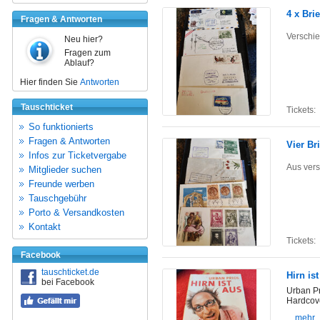
4 x Bri
Fragen & Antworten
Verschi
Neu hier?
Fragen zum
Ablauf?
Hier finden Sie
Antworten
Tauschticket
Tickets:
So funktionierts
Fragen & Antworten
Vier Br
Infos zur Ticketvergabe
Aus ver
Mitglieder suchen
Freunde werben
Tauschgebühr
Porto & Versandkosten
Kontakt
Tickets:
Facebook
tauschticket.de
Hirn is
bei Facebook
Urban Pr
Hardcov
... mehr