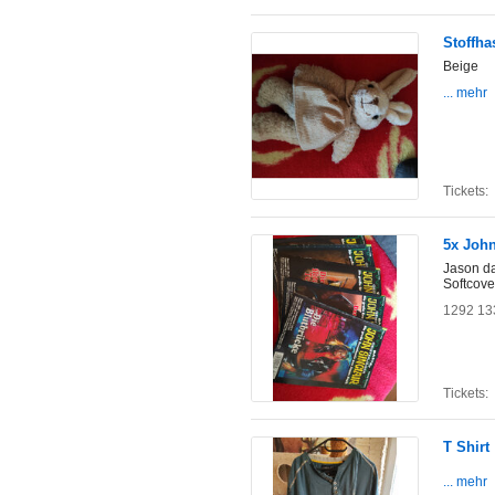
Stoffha
Beige
... mehr
Tickets:
5x John
Jason d
Softcove
1292 13
Tickets:
T Shirt
... mehr