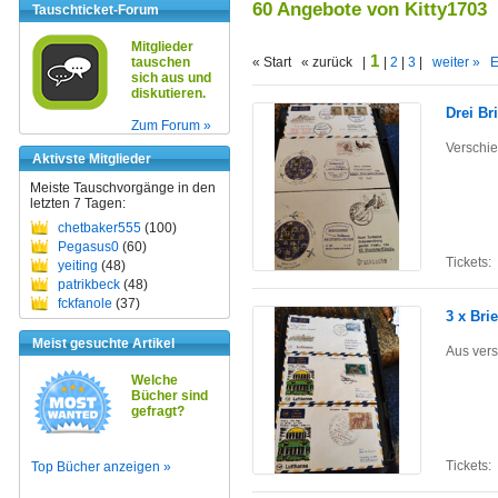
60 Angebote von Kitty1703
Tauschticket-Forum
Mitglieder
1
tauschen
« Start « zurück |
|
2
|
3
|
weiter »
E
sich aus und
diskutieren.
Drei Br
Zum Forum »
Verschie
Aktivste Mitglieder
Meiste Tauschvorgänge in den
letzten 7 Tagen:
chetbaker555
(100)
Pegasus0
(60)
Tickets:
yeiting
(48)
patrikbeck
(48)
fckfanole
(37)
3 x Bri
Meist gesuchte Artikel
Aus ver
Welche
Bücher sind
gefragt?
Tickets:
Top Bücher anzeigen »