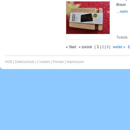
Braun
... mehr
Tickets:
1
« Start « zurück |
|
2
|
3
|
weiter »
E
AGB
|
Datenschutz
|
Cookies
|
Presse
|
Impressum