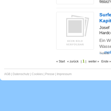
besch
Tickets:
Surf
Kapi
Josef
Hardc
Ein W
Wasse
... me
Tickets:
1
« Start « zurück |
| weiter » Ende »
AGB
|
Datenschutz
|
Cookies
|
Presse
|
Impressum