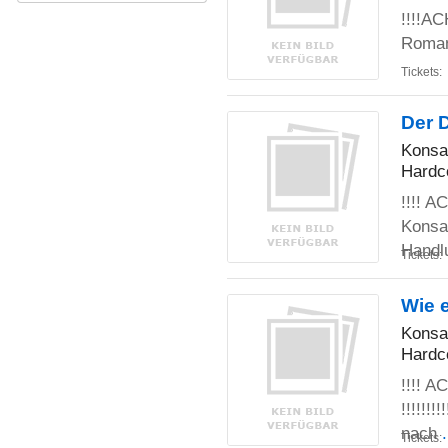
!!!!AC
Roman
Tickets:
Der 
Konsa
Hardc
!!!! A
Konsa
Handl
Tickets:
Wie 
Konsa
Hardc
!!!! 
!!!!!!
nach
Tickets: