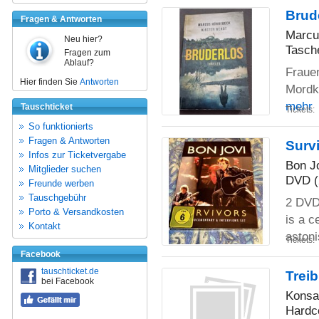
Brud
Fragen & Antworten
Marcu
Neu hier?
Tasch
Fragen zum
Ablauf?
Frauen
Hier finden Sie
Antworten
Mordk
mehr
Tauschticket
Tickets:
So funktionierts
Fragen & Antworten
Surv
Infos zur Ticketvergabe
Bon J
Mitglieder suchen
DVD (
Freunde werben
Tauschgebühr
2 DVD
Porto & Versandkosten
is a c
Kontakt
aston
Tickets:
Facebook
tauschticket.de
Trei
bei Facebook
Konsa
Hardc