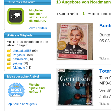
13 Angebote von Nordmann
Tauschticket-Forum
Mitglieder
1
tauschen
« Start « zurück |
| weiter » Ende »
sich aus und
diskutieren.
Bunte
Zum Forum »
Bunte
Aktivste Mitglieder
05.03
Meiste Tauschvorgänge in den
letzten 7 Tagen:
chetbaker555
(99)
Pegasus0
(59)
Tickets:
patrikbeck
(56)
yeiting
(50)
fckfanole
(43)
Tote
Meist gesuchte Artikel
Tess 
MP3-C
Welche
Spiele sind
Verstö
gefragt?
Julia 
Tickets:
Top Spiele anzeigen »