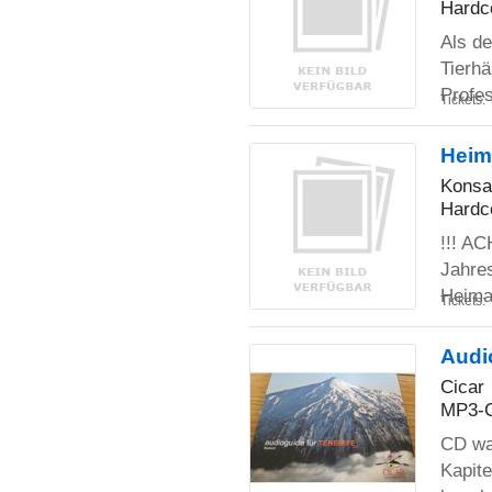
Hardc
Als de
Tierhä
Profe
Tickets:
Heim
Konsa
Hardc
!!! AC
Jahres
Heima
Tickets:
Audio
Cicar
MP3-
CD war
Kapite