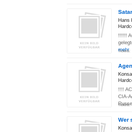
Satan
Hans 
Hardc
!!!!!!
gelegt
mehr
Tickets:
Agen
Konsa
Hardc
!!!! A
CIA-Ag
Russ
Tickets:
Wer s
Konsa