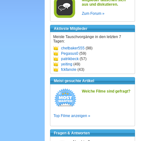
Mitglieder tauschen sich
aus und diskutieren.
Zum Forum »
Aktivste Mitglieder
Meiste Tauschvorgänge in den letzten 7
Tagen:
chetbaker555
(98)
Pegasus0
(59)
patrikbeck
(57)
yeiting
(49)
fckfanole
(43)
Meist gesuchte Artikel
Welche Filme sind gefragt?
Top Filme anzeigen »
Fragen & Antworten