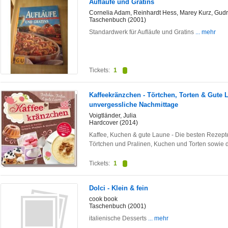
Aufläufe und Gratins
Cornelia Adam, Reinhardt Hess, Marey Kurz, Gud
Taschenbuch (2001)
Standardwerk für Aufläufe und Gratins
... mehr
Tickets:
1
Kaffeekränzchen - Törtchen, Torten & Gute L
unvergessliche Nachmittage
Voigtländer, Julia
Hardcover (2014)
Kaffee, Kuchen & gute Laune - Die besten Rezepte
Törtchen und Pralinen, Kuchen und Torten sowie 
Tickets:
1
Dolci - Klein & fein
cook book
Taschenbuch (2001)
italienische Desserts
... mehr