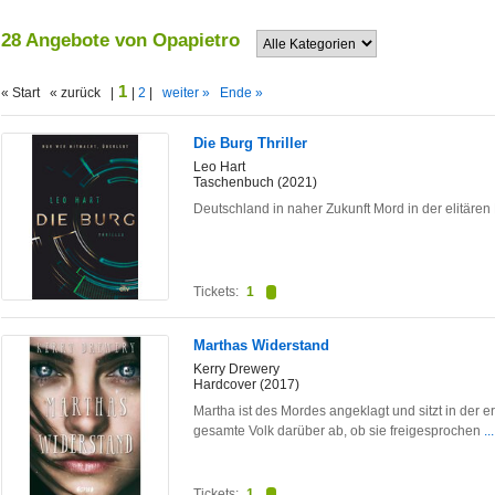
28 Angebote von Opapietro
1
« Start « zurück |
|
2
|
weiter »
Ende »
Die Burg Thriller
Leo Hart
Taschenbuch (2021)
Deutschland in naher Zukunft Mord in der elitären
Tickets:
1
Marthas Widerstand
Kerry Drewery
Hardcover (2017)
Martha ist des Mordes angeklagt und sitzt in der 
gesamte Volk darüber ab, ob sie freigesprochen
..
Tickets:
1