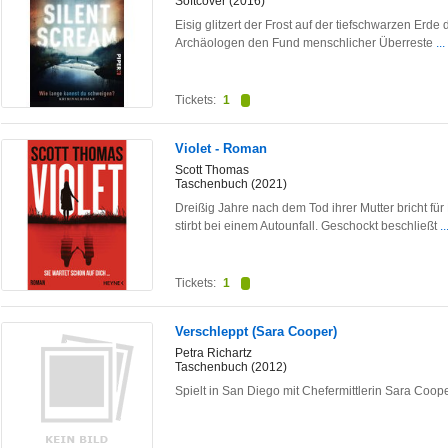
Softcover (2016)
Eisig glitzert der Frost auf der tiefschwarzen Erde
Archäologen den Fund menschlicher Überreste
..
Tickets:
1
Violet - Roman
Scott Thomas
Taschenbuch (2021)
Dreißig Jahre nach dem Tod ihrer Mutter bricht fü
stirbt bei einem Autounfall. Geschockt beschließt
.
Tickets:
1
Verschleppt (Sara Cooper)
Petra Richartz
Taschenbuch (2012)
Spielt in San Diego mit Chefermittlerin Sara Coop