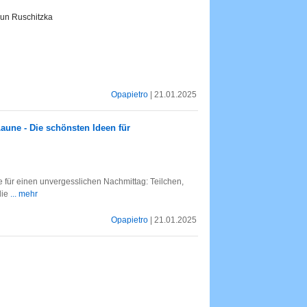
run Ruschitzka
Opapietro
| 21.01.2025
aune - Die schönsten Ideen für
 für einen unvergesslichen Nachmittag: Teilchen,
die
... mehr
Opapietro
| 21.01.2025