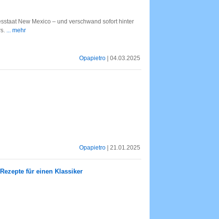
sstaat New Mexico – und verschwand sofort hinter
rs.
... mehr
Opapietro
| 04.03.2025
Opapietro
| 21.01.2025
 Rezepte für einen Klassiker