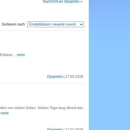
Nachricht an Opapietro »
Sortieren nach
 Enklave
... mehr
Opapietro
| 17.04.2026
ersten von sieben Zellen. Sieben Tage lang stimmt das
. mehr
Opapietro
| 17.04.2026