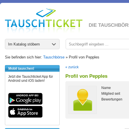
DIE TAUSCHBÖR
Im Katalog stöbern
Sie befinden sich hier:
Tauschbörse
» Profil von Pepples
« zurück
Mobil tauschen!
Profil von Pepples
Jetzt die Tauschticket App für
Android und iOS laden!
Name
Mitglied seit
Bewertungen