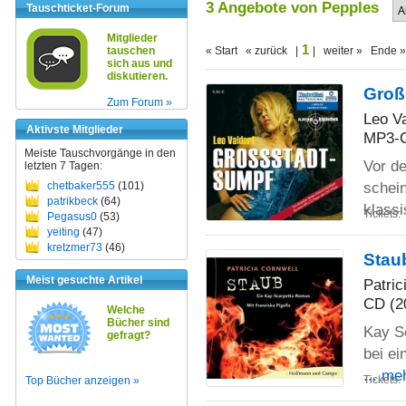
3 Angebote von Pepples
Tauschticket-Forum
Mitglieder
1
tauschen
« Start « zurück |
| weiter » Ende »
sich aus und
diskutieren.
Groß
Zum Forum »
Leo Va
Aktivste Mitglieder
MP3-C
Meiste Tauschvorgänge in den
Vor de
letzten 7 Tagen:
schein
chetbaker555
(101)
patrikbeck
(64)
klass
Tickets:
Pegasus0
(53)
yeiting
(47)
kretzmer73
(46)
Stau
Meist gesuchte Artikel
Patric
CD (2
Welche
Bücher sind
Kay Sc
gefragt?
bei ei
... me
Tickets:
Top Bücher anzeigen »