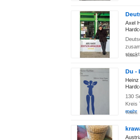
Deut
Axel 
Hardc
Deutsc
zusam
steckt
Tickets:
Du -
Heinz
Hardc
130 Se
Kreis 
mehr
Tickets:
krawa
Austri