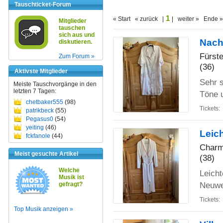
Tauschticket-Forum
1
« Start « zurück |
| weiter » Ende »
Mitglieder
tauschen
sich aus und
Nach
diskutieren.
Fürst
Zum Forum »
(36)
Aktivste Mitglieder
Sehr 
Meiste Tauschvorgänge in den
letzten 7 Tagen:
Töne u
chetbaker555
(98)
Tickets:
patrikbeck
(55)
Pegasus0
(54)
yeiting
(46)
Leic
fckfanole
(44)
Charm
Meist gesuchte Artikel
(38)
Welche
Leich
Musik ist
Neuwe
gefragt?
Tickets:
Top Musik anzeigen »