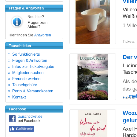
Vill
Fragen & Antworten
Viller
Weiß (
Neu hier?
Fragen zum
1 Vil
Ablauf?
Hier finden Sie
Antworten
Tickets:
Tauschticket
So funktionierts
Der 
Fragen & Antworten
Lucind
Infos zur Ticketvergabe
Tasch
Mitglieder suchen
Freunde werben
Als de
Tauschgebühr
das ga
Porto & Versandkosten
... me
Kontakt
Tickets:
Facebook
Wozu
tauschticket.de
gelu
bei Facebook
Axel 
Hardc