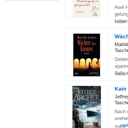
Axel 
gelun
Lebe
Tickets:
Wäch
Matild
Tasch
Sieben
spann
Selts
Tickets:
Kain
Jeffre
Tasch
Nach 
unehel
... me
Tickets: