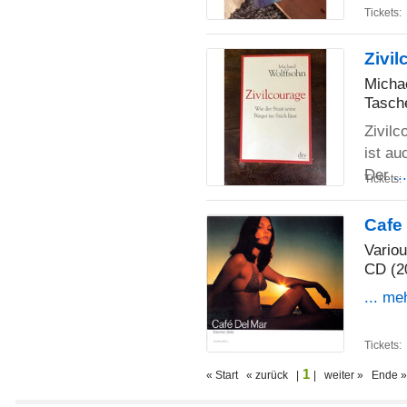
Tickets:
Zivil
Micha
Tasch
Zivilc
ist a
Der
..
Tickets:
Cafe 
Vario
CD (2
... me
Tickets:
1
« Start « zurück |
| weiter » Ende »