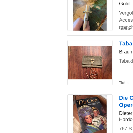
Gold
Vergol
Access
manc
Tickets:
Taba
Braun
Tabakb
Tickets:
Die 
Oper
Dieter
Hardc
767 S.