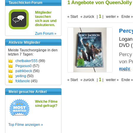
1 Angebote von QueenJolly
Tauschticket-Forum
Mitglieder
1
tauschen
« Start « zurück |
| weiter » Ende »
sich aus und
diskutieren.
Perc
Zum Forum »
Logan
Aktivste Mitglieder
DVD (
Meiste Tauschvorgänge in den
Percy 
letzten 7 Tagen:
von Pr
chetbaker555
(99)
Pegasus0
(57)
mehr
Tickets:
patrikbeck
(56)
yeiting
(50)
1
« Start « zurück |
| weiter » Ende »
fckfanole
(45)
Meist gesuchte Artikel
Welche Filme
sind gefragt?
Top Filme anzeigen »