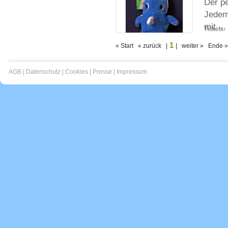
Der pe
Jedem 
mit
..
Tickets:
1
« Start « zurück |
| weiter » Ende »
AGB
|
Datenschutz
|
Cookies
|
Presse
|
Impressum