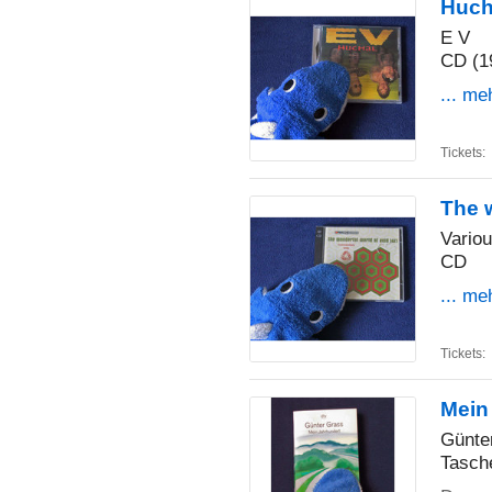
Huch
E V
CD (1
... me
Tickets:
The w
Variou
CD
... me
Tickets:
Mein
Günte
Tasch