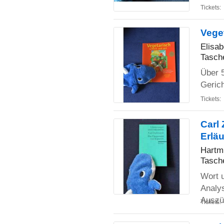
Tickets:
Vege
Elisab
Tasch
Über 
Geric
Tickets:
Carl
Erlä
Hartm
Tasch
Wort 
Analys
Auszü
Tickets: