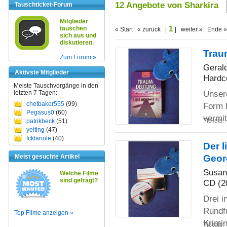
12 Angebote von Sharkira
Tauschticket-Forum
Mitglieder
1
tauschen
« Start « zurück |
| weiter » Ende »
sich aus und
diskutieren.
Trau
Zum Forum »
Geral
Aktivste Mitglieder
Hardc
Meiste Tauschvorgänge in den
Unser
letzten 7 Tagen:
chetbaker555
(99)
Form 
Pegasus0
(60)
vermit
Tickets:
patrikbeck
(51)
yeiting
(47)
fckfanole
(40)
Der l
Meist gesuchte Artikel
Geor
Susan
Welche Filme
sind gefragt?
CD (2
Drei 
Rundf
Top Filme anzeigen »
Krimin
Tickets: