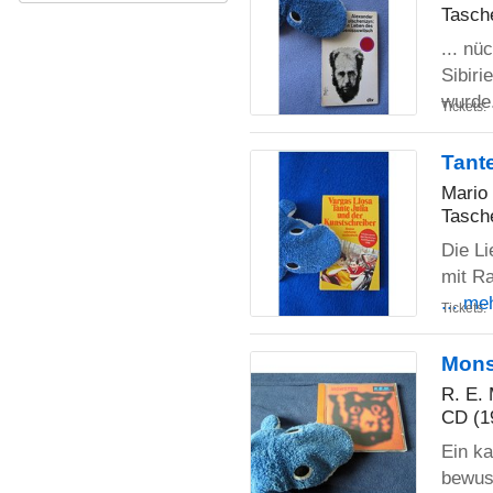
Tasch
... n
Sibiri
wurde
Tickets:
Tant
Mario
Tasch
Die L
mit Ra
... me
Tickets:
Mons
R. E. 
CD (1
Ein ka
bewus