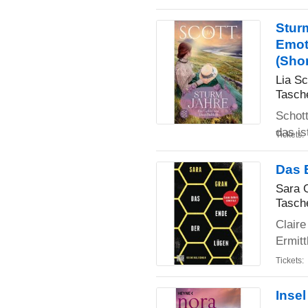
Sturm
Emot
(Shor
Lia Sc
Tasch
Schot
das is
Tickets:
Das 
Sara 
Tasch
Claire
Ermitt
Tickets:
Inse