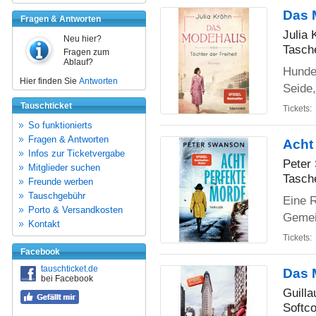
Das 
Fragen & Antworten
Julia 
Neu hier?
Tasch
Fragen zum
Ablauf?
Hunde
Hier finden Sie
Antworten
Seide,
Tauschticket
Tickets:
So funktionierts
Fragen & Antworten
Acht 
Infos zur Ticketvergabe
Peter
Mitglieder suchen
Tasch
Freunde werben
Tauschgebühr
Eine R
Porto & Versandkosten
Gemei
Kontakt
Tickets:
Facebook
tauschticket.de
Das 
bei Facebook
Guill
Softco