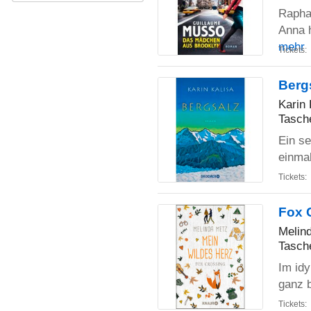
Raphaë
Anna h
mehr
Tickets:
Berg
Karin 
Tasch
Ein s
einmal
Tickets:
Fox 
Melin
Tasch
Im idy
ganz 
Tickets: