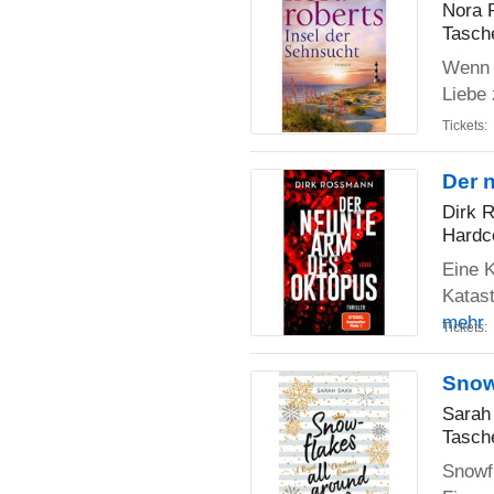
Nora 
Tasch
Wenn e
Liebe
Tickets:
Der n
Dirk 
Hardc
Eine K
Katas
mehr
Tickets:
Snow
Sarah
Tasch
Snowfl