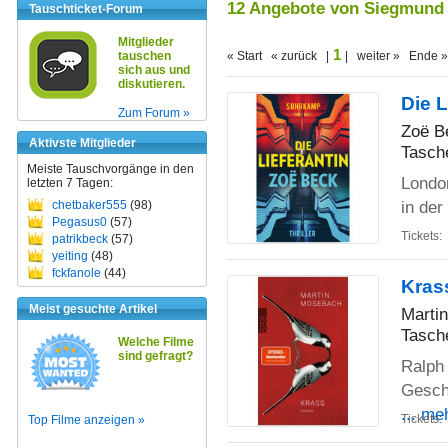
12 Angebote von Siegmund
Tauschticket-Forum
Mitglieder
1
tauschen
« Start « zurück |
| weiter » Ende »
sich aus und
diskutieren.
Die L
Zum Forum »
Zoë B
Aktivste Mitglieder
Tasch
Meiste Tauschvorgänge in den
London
letzten 7 Tagen:
in de
chetbaker555
(98)
Pegasus0
(57)
Tickets:
patrikbeck
(57)
yeiting
(48)
fckfanole
(44)
Kras
Meist gesuchte Artikel
Marti
Tasch
Welche Filme
sind gefragt?
Ralph
Gesch
... me
Tickets:
Top Filme anzeigen »