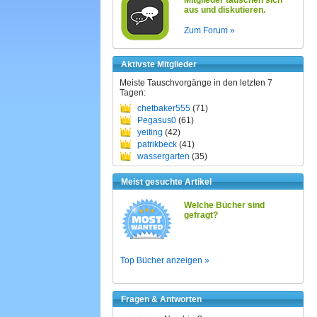
Mitglieder tauschen sich
aus und diskutieren.
Zum Forum »
Aktivste Mitglieder
Meiste Tauschvorgänge in den letzten 7
Tagen:
chetbaker555
(71)
Pegasus0
(61)
yeiting
(42)
patrikbeck
(41)
wassergarten
(35)
Meist gesuchte Artikel
Welche Bücher sind
gefragt?
Top Bücher anzeigen »
Fragen & Antworten