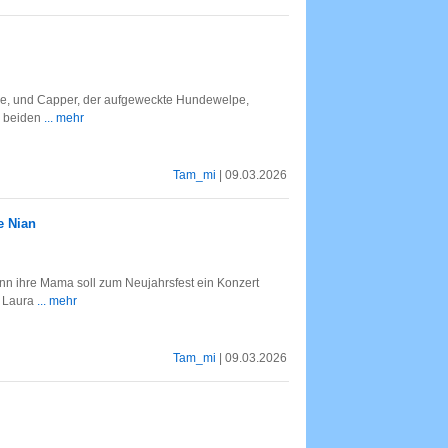
e, und Capper, der aufgeweckte Hundewelpe,
e beiden
... mehr
Tam_mi
| 09.03.2026
e Nian
denn ihre Mama soll zum Neujahrsfest ein Konzert
. Laura
... mehr
Tam_mi
| 09.03.2026