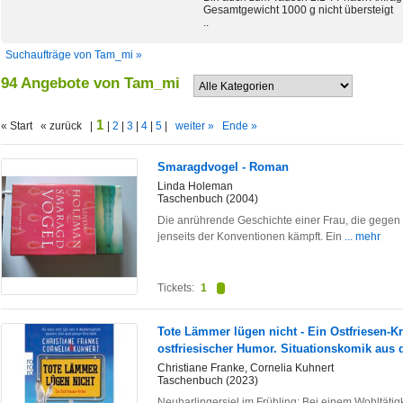
Gesamtgewicht 1000 g nicht übersteigt
..
Suchaufträge von Tam_mi »
94 Angebote von Tam_mi
1
« Start « zurück |
|
2
|
3
|
4
|
5
|
weiter »
Ende »
Smaragdvogel - Roman
Linda Holeman
Taschenbuch (2004)
Die anrührende Geschichte einer Frau, die gegen 
jenseits der Konventionen kämpft. Ein
... mehr
Tickets:
1
Tote Lämmer lügen nicht - Ein Ostfriesen-K
ostfriesischer Humor. Situationskomik aus 
Christiane Franke, Cornelia Kuhnert
Taschenbuch (2023)
Neuharlingersiel im Frühling: Bei einem Wohltätigk