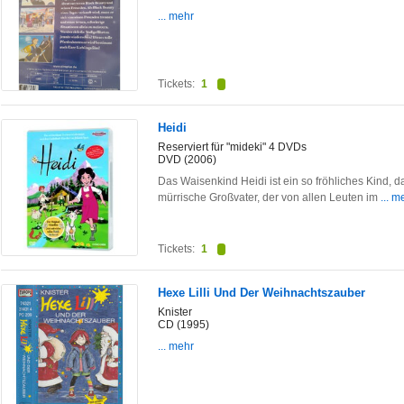
... mehr
Tickets:
1
Heidi
Reserviert für "mideki" 4 DVDs
DVD (2006)
Das Waisenkind Heidi ist ein so fröhliches Kind, d
mürrische Großvater, der von allen Leuten im
... m
Tickets:
1
Hexe Lilli Und Der Weihnachtszauber
Knister
CD (1995)
... mehr