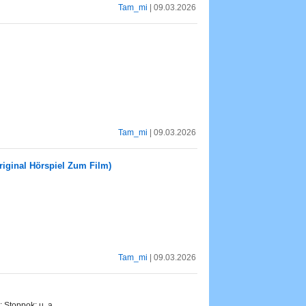
Tam_mi
| 09.03.2026
Tam_mi
| 09.03.2026
riginal Hörspiel Zum Film)
Tam_mi
| 09.03.2026
 Stoppok; u. a.