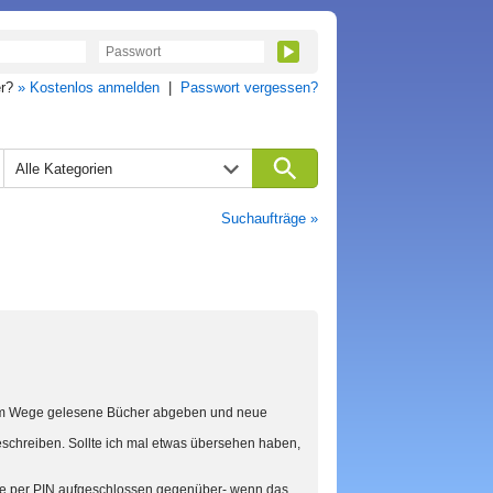
er?
» Kostenlos anmelden
|
Passwort vergessen?
Alle Kategorien
Suchaufträge »
sem Wege gelesene Bücher abgeben und neue
eschreiben. Sollte ich mal etwas übersehen haben,
ge per PIN aufgeschlossen gegenüber- wenn das