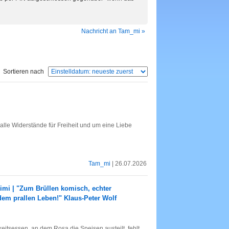
Nachricht an Tam_mi »
Sortieren nach
alle Widerstände für Freiheit und um eine Liebe
Tam_mi
| 26.07.2026
rimi | "Zum Brüllen komisch, echter
dem prallen Leben!" Klaus-Peter Wolf
eitsessen, an dem Rosa die Speisen austeilt, fehlt