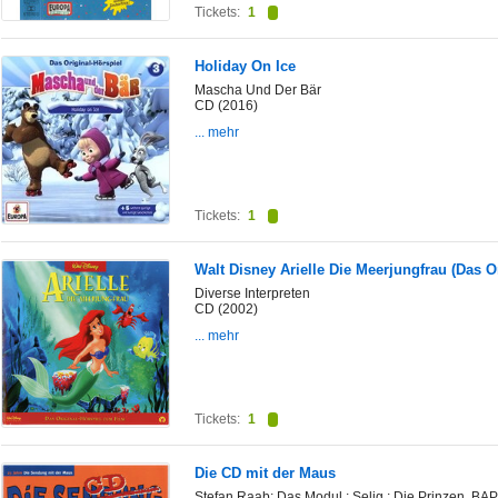
Tickets:
1
Holiday On Ice
Mascha Und Der Bär
CD (2016)
... mehr
Tickets:
1
Walt Disney Arielle Die Meerjungfrau (Das O
Diverse Interpreten
CD (2002)
... mehr
Tickets:
1
Die CD mit der Maus
Stefan Raab; Das Modul ; Selig ; Die Prinzen, BAP;