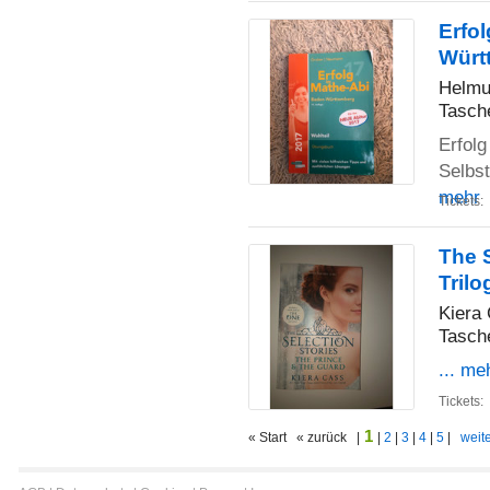
Erfo
Würt
Helmu
Tasch
Erfolg
Selbs
mehr
Tickets:
The S
Trilo
Kiera
Tasch
... me
Tickets:
1
« Start « zurück |
|
2
|
3
|
4
|
5
|
weite