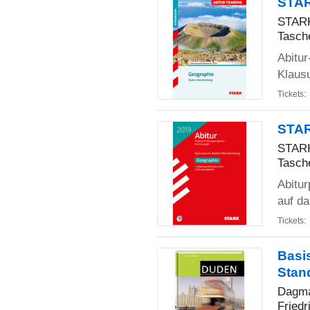
STAR
STARK
Tasch
Abitur
Klaus
Tickets:
STAR
STARK
Tasch
Abitu
auf d
Tickets:
Basis
Stan
Dagma
Friedr