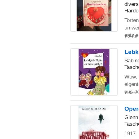
diver
Hardc
Torte
umwer
entzie
Tickets:
Lebk
Sabin
Tasch
Wow, 
eigent
aus d
Tickets:
Oper
Glenn
Tasch
1917. 