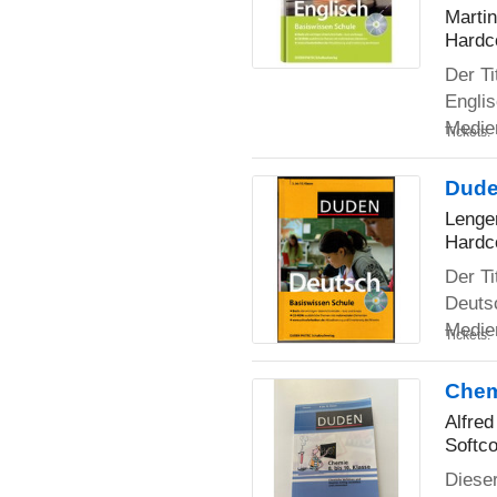
Marti
Hardc
Der Ti
Englis
Medie
Tickets:
Dude
Lenge
Hardc
Der Ti
Deutsc
Medie
Tickets:
Chemi
Alfre
Softco
Dieser