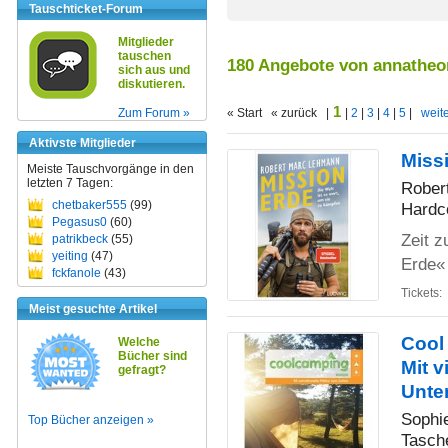
Tauschticket-Forum
Mitglieder
tauschen
180 Angebote von annatheo
sich aus und
diskutieren.
1
Zum Forum »
« Start « zurück |
|
2
|
3
|
4
|
5
|
weite
Aktivste Mitglieder
Missi
Meiste Tauschvorgänge in den
letzten 7 Tagen:
Rober
chetbaker555
(99)
Hardc
Pegasus0
(60)
Zeit z
patrikbeck
(55)
yeiting
(47)
Erde«
fckfanole
(43)
Tickets:
Meist gesuchte Artikel
Cool
Welche
Bücher sind
Mit v
gefragt?
Unte
Sophi
Top Bücher anzeigen »
Tasch