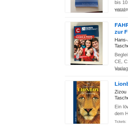
bis 10
verst
Tickets:
FAHR
zur 
Hans-
Tasch
Beglei
CE, C1
Verla
Tickets:
Lion
Zizou
Tasch
Ein lö
dem H
Tickets: