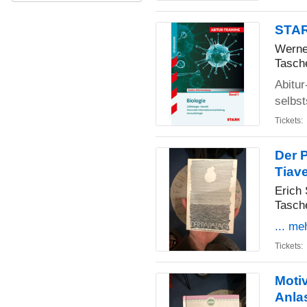
STAR
Werne
Tasch
Abitur
selbs
Tickets:
Der 
Tiav
Erich 
Tasch
... me
Tickets:
Motiv
Anla