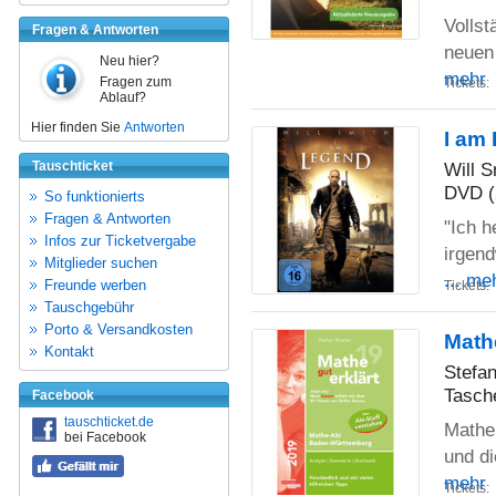
Vollst
Fragen & Antworten
neuen 
Neu hier?
mehr
Fragen zum
Tickets:
Ablauf?
Hier finden Sie
Antworten
I am
Tauschticket
Will S
DVD (
So funktionierts
Fragen & Antworten
"Ich h
Infos zur Ticketvergabe
irgend
Mitglieder suchen
... me
Freunde werben
Tickets:
Tauschgebühr
Porto & Versandkosten
Math
Kontakt
Stefa
Tasch
Facebook
tauschticket.de
Mathe
bei Facebook
und di
mehr
Tickets: