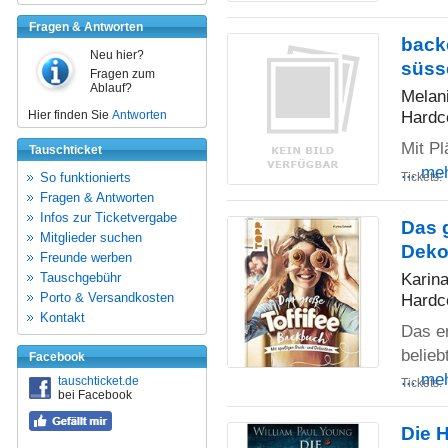
Fragen & Antworten
backe
Neu hier?
süss
Fragen zum
Ablauf?
Melani
Hardc
Hier finden Sie
Antworten
Mit P
Tauschticket
... me
So funktionierts
Tickets:
Fragen & Antworten
Infos zur Ticketvergabe
Das 
Mitglieder suchen
Deko
Freunde werben
Karin
Tauschgebühr
Porto & Versandkosten
Hardc
Kontakt
Das er
belieb
Facebook
... me
tauschticket.de
Tickets:
bei Facebook
Die 