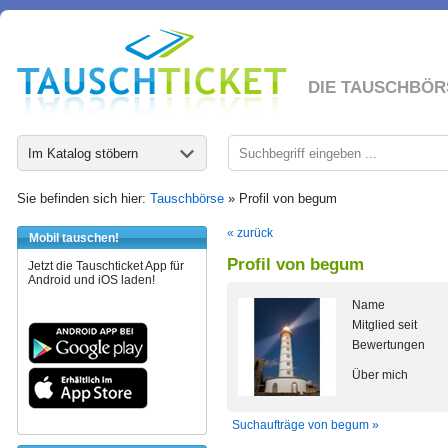
DIE TAUSCHBÖR
Im Katalog stöbern
Sie befinden sich hier:
Tauschbörse
» Profil von begum
« zurück
Mobil tauschen!
Profil von begum
Jetzt die Tauschticket App für
Android und iOS laden!
Name
Mitglied seit
Bewertungen
Über mich
Suchaufträge von begum »