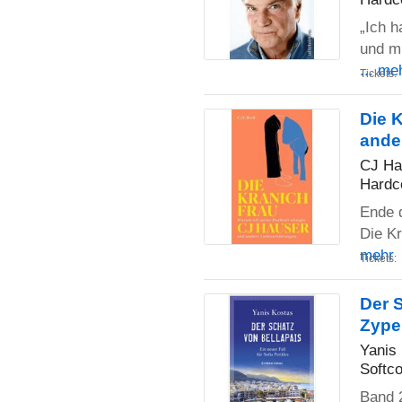
„Ich h
und m
... me
Tickets:
Die 
ande
CJ Ha
Hardc
Ende d
Die K
mehr
Tickets:
Der S
Zype
Yanis
Softco
Band 2