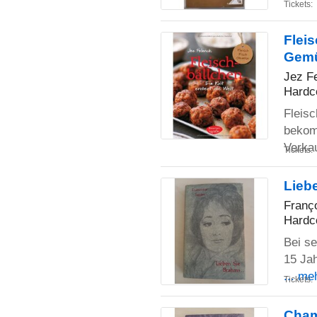
Tickets:
Fleis
Gem
Jez F
Hardc
Fleisc
bekom
Verka
Tickets:
Lieb
Franç
Hardc
Bei s
15 Jah
... me
Tickets:
Cham