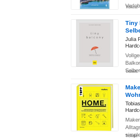
Verlob
Tickets:
Tiny
Selb
Julia
Hardc
Vollge
Balko
Selbe
Tickets:
Make
Wohn
Tobia
Hardc
Maker 
Alltag
simpl
Tickets: