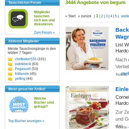
3444 Angebote von begum
Tauschticket-Forum
Mitglieder
1
tauschen
« Start « zurück |
|
2
|
3
|
4
|
5
|
weite
sich aus und
diskutieren.
Back
Zum Forum »
Wagn
Aktivste Mitglieder
Lisl 
Meiste Tauschvorgänge in den
Hardc
letzten 7 Tagen:
Nach 
chetbaker555
(101)
patrikbeck
(63)
Verlie
Pegasus0
(53)
... me
fckfanole
(45)
Tickets:
yeiting
(44)
Einl
Meist gesuchte Artikel
Cornel
Welche
Hardc
Bücher sind
gefragt?
Zur Z
und G
Top Bücher anzeigen »
das
..
Tickets: