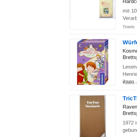
Hardc
mit 10
Verar
Tickets:
Würfe
Kosm
Bretts
Lesena
Henrie
ihren
Tickets:
TricT
Raven
Bretts
1972 
gebund