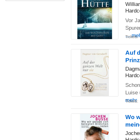
Willia
Hardc
Vor Ja
Spure
... me
Tickets:
Auf d
Prin
Dagma
Hardc
Schon 
Luise 
mehr
Tickets:
Wo w
mein
Joche
Hardc