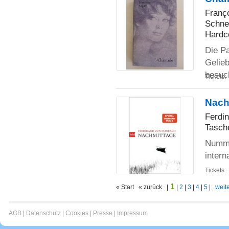
Franç
Schne
Hardc
Die Pa
Gelieb
besu
Tickets:
Nach
Ferdi
Tasch
Numme
intern
Tickets:
1
« Start « zurück |
|
2
|
3
|
4
|
5
|
weite
AGB
|
Datenschutz
|
Cookies
|
Presse
|
Impressum