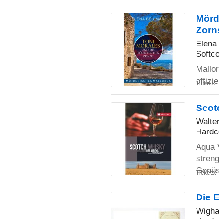
Mörd
Zorn
Elena
Softco
Mallor
offizi
Tickets:
Scot
Walte
Hardc
Aqua 
streng
Genüs
Tickets:
Die 
Wigha