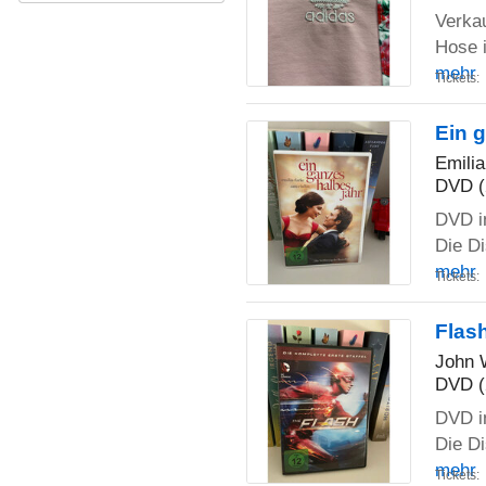
Verka
Hose i
mehr
Tickets:
Ein 
Emilia
DVD (
DVD i
Die Di
mehr
Tickets:
Flash
John 
DVD (
DVD i
Die Di
mehr
Tickets: