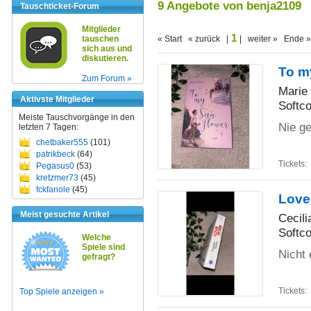
9 Angebote von benja2109
Tauschticket-Forum
Mitglieder
1
tauschen
« Start « zurück |
| weiter » Ende »
sich aus und
diskutieren.
To m
Zum Forum »
Marie
Aktivste Mitglieder
Softc
Meiste Tauschvorgänge in den
Nie g
letzten 7 Tagen:
chetbaker555
(101)
patrikbeck
(64)
Tickets:
Pegasus0
(53)
kretzmer73
(45)
fckfanole
(45)
Love
Meist gesuchte Artikel
Cecili
Softco
Welche
Spiele sind
Nicht 
gefragt?
Tickets:
Top Spiele anzeigen »