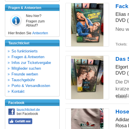
Fack
Fragen & Antworten
Elias
Neu hier?
DVD (
Fragen zum
Ablauf?
Neu w
Hier finden Sie
Antworten
Tauschticket
Tickets:
So funktionierts
Fragen & Antworten
Das S
Infos zur Ticketvergabe
Elgort
Mitglieder suchen
DVD (
Freunde werben
Tauschgebühr
Die DV
Porto & Versandkosten
kratze
Kontakt
ebenf
Tickets:
Facebook
tauschticket.de
Hose
bei Facebook
Adida
Rosa 