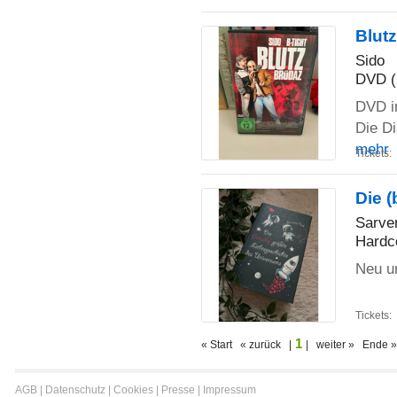
Blut
Sido
DVD (
DVD i
Die Di
mehr
Tickets:
Die 
Sarve
Hardc
Neu u
Tickets:
1
« Start « zurück |
| weiter » Ende »
AGB
|
Datenschutz
|
Cookies
|
Presse
|
Impressum