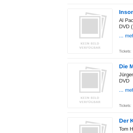
Insom
Al Pac
DVD (
... me
Tickets:
Die 
Jürgen
DVD
... me
Tickets:
Der K
Tom H