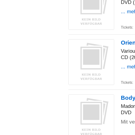
DVD (
... me
Tickets:
Orie
Vario
CD (2
... me
Tickets:
Body
Mado
DVD
Mit ve