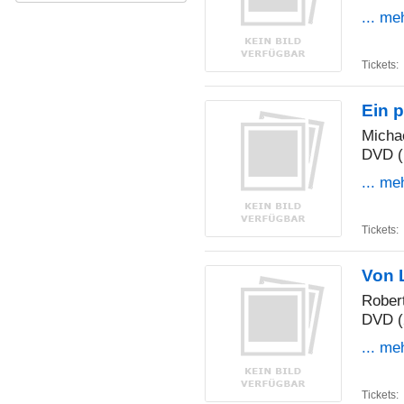
... me
Tickets:
Ein p
Micha
DVD (
... me
Tickets:
Von 
Rober
DVD (
... me
Tickets: