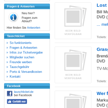
Lost 
Fragen & Antworten
Bill M
Neu hier?
DVD (
Fragen zum
Ablauf?
... me
Hier finden Sie
Antworten
Tauschticket
Tickets:
So funktionierts
Fragen & Antworten
Gras
Infos zur Ticketvergabe
Brend
Mitglieder suchen
DVD
Freunde werben
Tauschgebühr
TV-Mo
Porto & Versandkosten
Kontakt
Tickets:
Facebook
tauschticket.de
Wer f
bei Facebook
Markus
DVD (