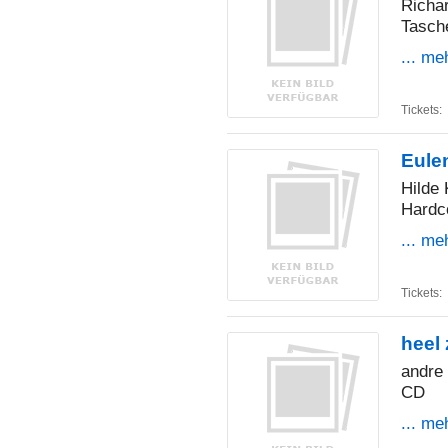
Richa
Tasch
... me
Tickets:
Eul
Hilde
Hardc
... me
Tickets:
heel 
andre
CD
... me