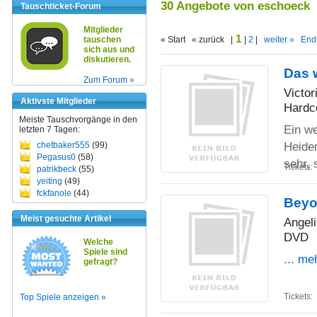
30 Angebote von eschoeck
Tauschticket-Forum
Mitglieder
1
tauschen
« Start « zurück |
|
2
|
weiter »
End
sich aus und
diskutieren.
Das 
Zum Forum »
Victor
Aktivste Mitglieder
Hardc
Meiste Tauschvorgänge in den
Ein we
letzten 7 Tagen:
Heiden
chetbaker555
(99)
Pegasus0
(58)
sehr,
Tickets:
patrikbeck
(55)
yeiting
(49)
fckfanole
(44)
Beyo
Meist gesuchte Artikel
Angeli
DVD
Welche
Spiele sind
... me
gefragt?
Tickets:
Top Spiele anzeigen »