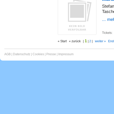
Stefa
Tasch
... me
Tickets:
1
« Start « zurück |
|
2
|
weiter »
End
AGB
|
Datenschutz
|
Cookies
|
Presse
|
Impressum