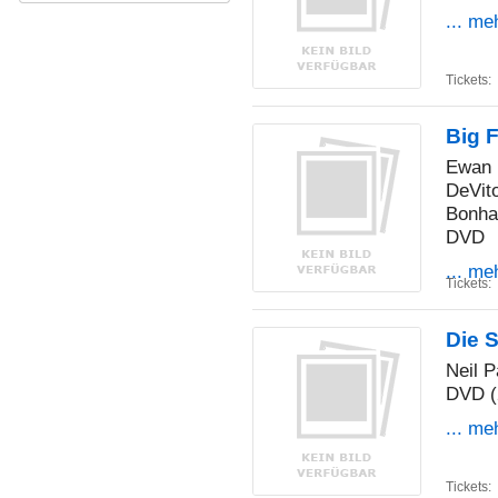
... me
Tickets:
Big 
Ewan 
DeVito
Bonha
DVD
... me
Tickets:
Die 
Neil P
DVD (
... me
Tickets: