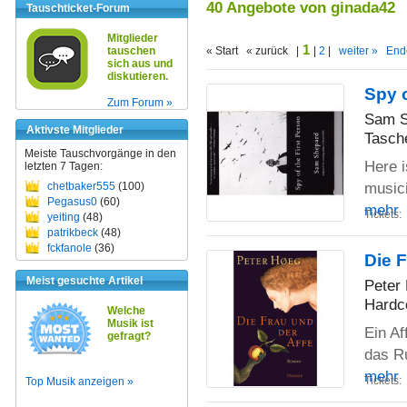
40 Angebote von ginada42
Tauschticket-Forum
Mitglieder
1
tauschen
« Start « zurück |
|
2
|
weiter »
End
sich aus und
diskutieren.
Spy o
Zum Forum »
Sam S
Aktivste Mitglieder
Tasch
Meiste Tauschvorgänge in den
Here i
letzten 7 Tagen:
musici
chetbaker555
(100)
Pegasus0
(60)
mehr
Tickets:
yeiting
(48)
patrikbeck
(48)
fckfanole
(36)
Die 
Meist gesuchte Artikel
Peter
Hardc
Welche
Musik ist
Ein Af
gefragt?
das Ru
mehr
Tickets:
Top Musik anzeigen »