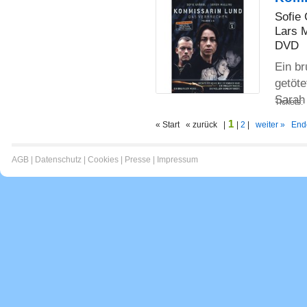
Sofie 
Lars 
DVD
Ein b
getöte
Sarah
Tickets:
1
« Start « zurück |
|
2
|
weiter »
End
AGB
|
Datenschutz
|
Cookies
|
Presse
|
Impressum