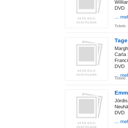
Willi
DVD
... me
Tickets:
Tage
Marghe
Carla 
Franci
DVD
... me
Tickets:
Emma
Jördis
Neuhäu
DVD
... me