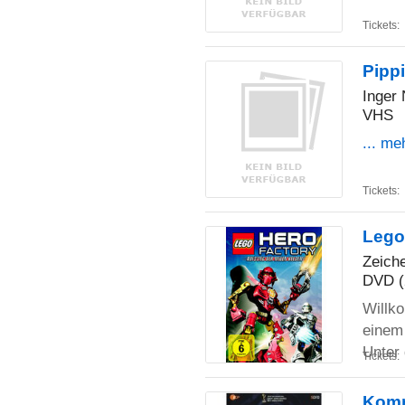
Tickets:
Pipp
Inger
VHS
... me
Tickets:
Lego
Zeiche
DVD (
Willk
einem
Unter
Tickets:
Komm