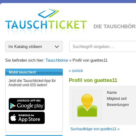
DIE TAUSCHBÖR
Im Katalog stöbern
Sie befinden sich hier:
Tauschbörse
» Profil von guettes11
« zurück
Mobil tauschen!
Profil von guettes11
Jetzt die Tauschticket App für
Android und iOS laden!
Name
Mitglied seit
Bewertungen
Suchaufträge von guettes11 »