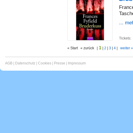
France
Tasch
... me
Tickets:
1
« Start « zurück |
|
2
|
3
|
4
|
weiter »
AGB
|
Datenschutz
|
Cookies
|
Presse
|
Impressum