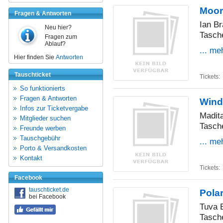
Moor
Fragen & Antworten
Ian B
Neu hier?
Tasch
Fragen zum
Ablauf?
... me
Hier finden Sie
Antworten
Tauschticket
Tickets:
So funktionierts
Fragen & Antworten
Wind
Infos zur Ticketvergabe
Madit
Mitglieder suchen
Tasch
Freunde werben
Tauschgebühr
... me
Porto & Versandkosten
Kontakt
Tickets:
Facebook
tauschticket.de
Polar
bei Facebook
Tuva 
Tasch