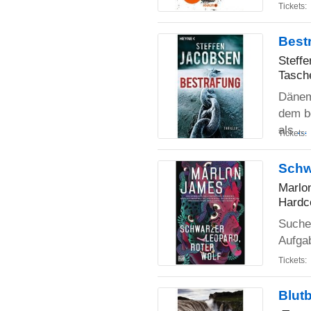
Tickets:
Bestr
Steff
Tasch
Dänema
dem b
als
..
Tickets:
Schw
Marlo
Hardc
Sucher
Aufgab
Tickets:
Blut