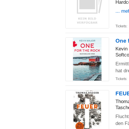
Hardc
... me
Tickets:
One 
Kevin
Softco
Ermitt
hat dr
Tickets:
FEUE
Thoma
Tasch
Flucht
den Fä