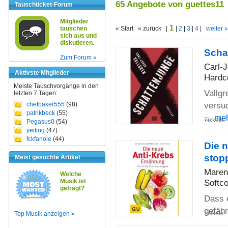
65 Angebote von guettes11
Tauschticket-Forum
Mitglieder
1
tauschen
« Start « zurück |
|
2
|
3
|
4
|
weiter »
sich aus und
diskutieren.
Schat
Zum Forum »
Carl-J
Aktivste Mitglieder
Hardc
Meiste Tauschvorgänge in den
Vallg
letzten 7 Tagen:
versuc
chetbaker555
(98)
patrikbeck
(55)
... me
Tickets:
Pegasus0
(54)
yeiting
(47)
fckfanole
(44)
Die 
stop
Meist gesuchte Artikel
Maren
Welche
Musik ist
Softco
gefragt?
Dass e
gefähr
Tickets:
Top Musik anzeigen »