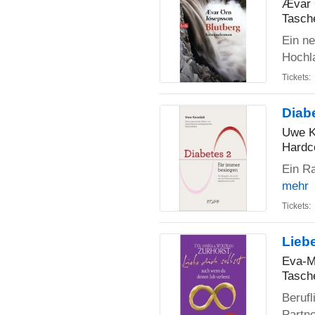
Ævar 
Tasch
Ein ne
Hochla
Tickets:
Diab
Uwe K
Hardc
Ein Ra
mehr
Tickets:
Liebe
Eva-M
Tasch
Berufl
Partne