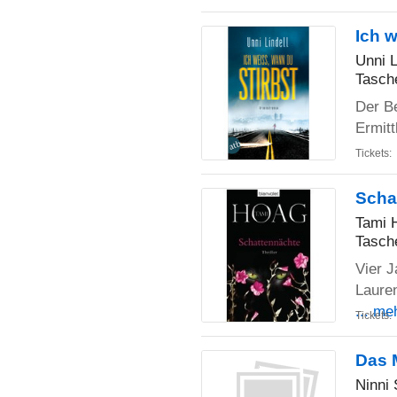
Ich w
Unni L
Tasch
Der Be
Ermitt
Tickets:
Schat
Tami 
Tasch
Vier J
Lauren
... me
Tickets:
Das 
Ninni