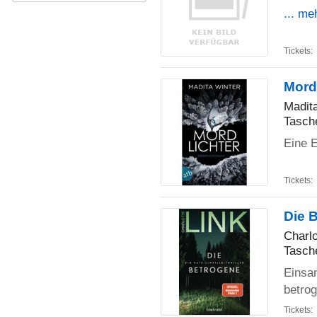
... me
Tickets:
Mord
Madit
Tasch
Eine E
Tickets:
Die B
Charlo
Tasch
Einsa
betro
Tickets: