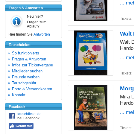
... me
Fragen & Antworten
Neu hier?
Tickets:
Fragen zum
Ablauf?
Walt 
Hier finden Sie
Antworten
Walt 
Tauschticket
Hardc
So funktionierts
... me
Fragen & Antworten
Infos zur Ticketvergabe
Mitglieder suchen
Tickets:
Freunde werben
Tauschgebühr
Morg
Porto & Versandkosten
Kontakt
Mira 
Hardc
Facebook
... me
tauschticket.de
bei Facebook
Tickets: