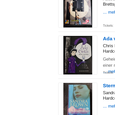
Bretts
... me
Tickets:
Ada 
Chris 
Hardc
Gehei
einer 
... me
Tickets:
Stern
Sandr
Hardc
... me