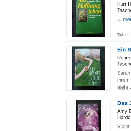
Kurt 
Tasch
... me
Tickets:
Ein 
Rebec
Tasch
Sarah 
ihrem 
mehr
Tickets:
Das 
Amy E
Hardc
Violet