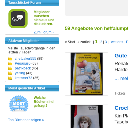
Tauschticket-Forum
Mitglieder
tauschen
sich aus und
diskutieren.
59 Angebote von heffalump
Zum Forum »
Aktivste Mitglieder
1
« Start « zurück |
|
2
|
3
|
weiter »
E
Meiste Tauschvorgänge in den
letzten 7 Tagen:
Gute
chetbaker555
(89)
Renat
Pegasus0
(63)
patrikbeck
(45)
Hardc
yeiting
(43)
... me
kretzmer73
(35)
Meist gesuchte Artikel
Tickets:
Welche
Bücher sind
gefragt?
Croc
Kin Pl
Top Bücher anzeigen »
Tasch