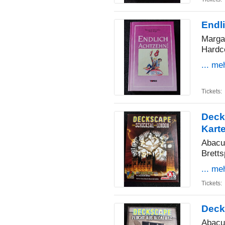
Endl
Marga
Hardc
... me
Tickets:
Deck
Karte
Abacu
Bretts
... me
Tickets:
Deck
Abacu