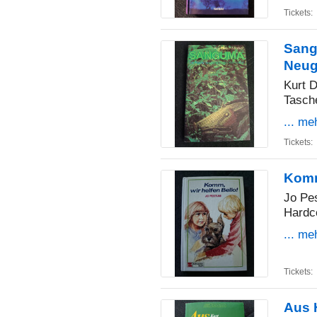
Tickets:
Sangu
Neug
Kurt D
Tasch
... me
Tickets:
Komm
Jo Pe
Hardc
... me
Tickets:
Aus 