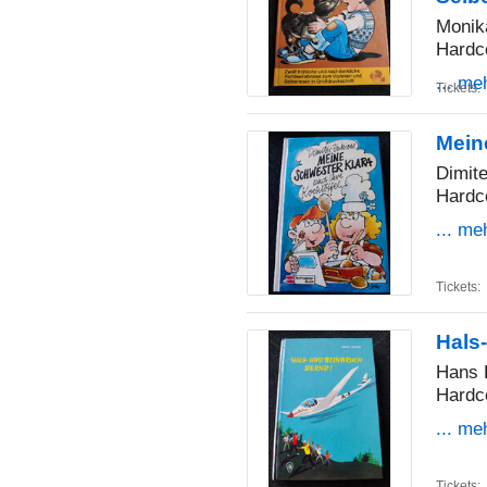
Monik
Hardc
... me
Tickets:
Mein
Dimite
Hardc
... me
Tickets:
Hals
Hans
Hardc
... me
Tickets: