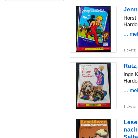
Jenn
Horst 
Hardc
... me
Tickets:
Ratz
Inge K
Hardc
... me
Tickets:
Lese
nach
Selb