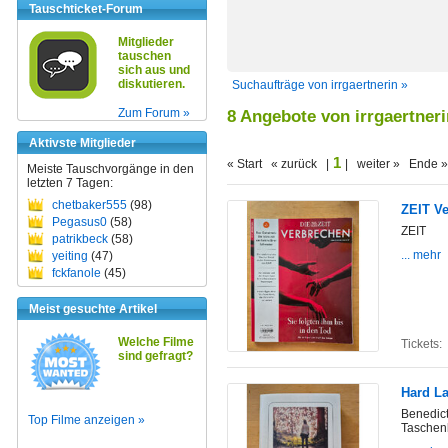
Tauschticket-Forum
Mitglieder
tauschen
sich aus und
diskutieren.
Suchaufträge von irrgaertnerin »
Zum Forum »
8 Angebote von irrgaertneri
Aktivste Mitglieder
1
« Start « zurück |
| weiter » Ende »
Meiste Tauschvorgänge in den
letzten 7 Tagen:
chetbaker555
(98)
ZEIT V
Pegasus0
(58)
ZEIT
patrikbeck
(58)
... mehr
yeiting
(47)
fckfanole
(45)
Meist gesuchte Artikel
Welche Filme
Tickets:
sind gefragt?
Hard L
Benedict
Top Filme anzeigen »
Taschen